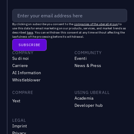
By clicking on subscribe you consent to the
companies of the uberall group
to
use this data for email marketing on our products, services, and market trends as
described
here
. You can withdraw this consent at any time without affecting the
lawfulness of the processing before its withdrawal.
COMPANY
COMMUNITY
Su di noi
Eventi
Carriere
News & Press
AI Information
Whistleblower
COMPARE
USING UBERALL
Academia
Yext
Developer hub
LEGAL
Imprint
Privacy