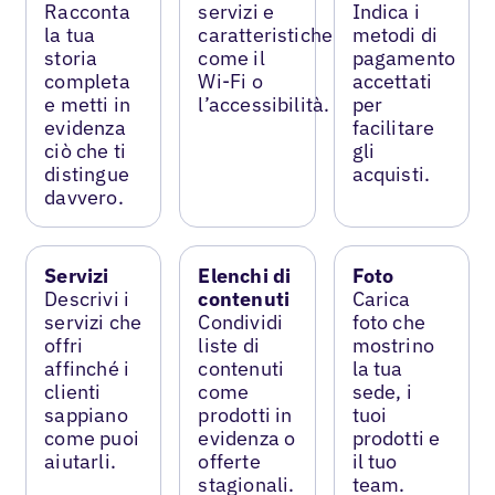
Racconta
servizi e
Indica i
la tua
caratteristiche
metodi di
storia
come il
pagamento
completa
Wi-Fi o
accettati
e metti in
l’accessibilità.
per
evidenza
facilitare
ciò che ti
gli
distingue
acquisti.
davvero.
Servizi
Elenchi di
Foto
Descrivi i
contenuti
Carica
servizi che
Condividi
foto che
offri
liste di
mostrino
affinché i
contenuti
la tua
clienti
come
sede, i
sappiano
prodotti in
tuoi
come puoi
evidenza o
prodotti e
aiutarli.
offerte
il tuo
stagionali.
team.