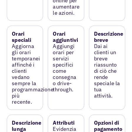
online per
aumentare
le azioni.
Orari
Orari
Descrizione
speciali
aggiuntivi
breve
Aggiorna
Aggiungi
Dai ai
gli orari
orari per
clienti un
temporanei
servizi
breve
affinché i
specifici
riassunto
clienti
come
di ciò che
vedano
consegna
rende
sempre la
o drive-
speciale la
programmazione
through.
tua
più
attività.
recente.
Descrizione
Attributi
Opzioni di
lunga
Evidenzia
pagamento