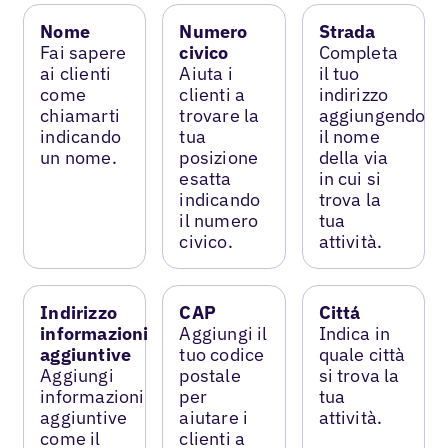
Nome
Numero
Strada
Fai sapere
civico
Completa
ai clienti
Aiuta i
il tuo
come
clienti a
indirizzo
chiamarti
trovare la
aggiungendo
indicando
tua
il nome
un nome.
posizione
della via
esatta
in cui si
indicando
trova la
il numero
tua
civico.
attività.
Indirizzo
CAP
Cittá
informazioni
Aggiungi il
Indica in
aggiuntive
tuo codice
quale città
Aggiungi
postale
si trova la
informazioni
per
tua
aggiuntive
aiutare i
attività.
come il
clienti a