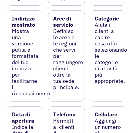
Indirizzo
Aree di
Categorie
mostrato
servizio
Aiuta i
Mostra
Definisci
clienti a
una
le aree o
capire
versione
le regioni
cosa offri
pulita e
che servi
selezionando
formattata
per
le
del tuo
raggiungere
categorie
indirizzo
clienti
di attività
per
oltre la
più
facilitarne
tua sede
appropriate.
il
principale.
riconoscimento.
Data di
Telefono
Cellulare
apertura
Permetti
Aggiungi
Indica la
ai clienti
un numero