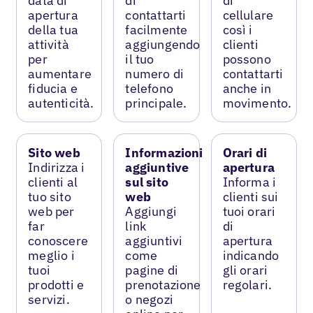
data di
di
di
apertura
contattarti
cellulare
della tua
facilmente
così i
attività
aggiungendo
clienti
per
il tuo
possono
aumentare
numero di
contattarti
fiducia e
telefono
anche in
autenticità.
principale.
movimento.
Sito web
Informazioni
Orari di
Indirizza i
aggiuntive
apertura
clienti al
sul sito
Informa i
tuo sito
web
clienti sui
web per
Aggiungi
tuoi orari
far
link
di
conoscere
aggiuntivi
apertura
meglio i
come
indicando
tuoi
pagine di
gli orari
prodotti e
prenotazione
regolari.
servizi.
o negozi