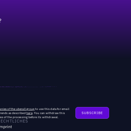
?
nies of the uberall group
to use this data for email
trends as described
here
. You can withdraw this
ss of the processing before its withdrawal.
RECHTLICHES
mprint