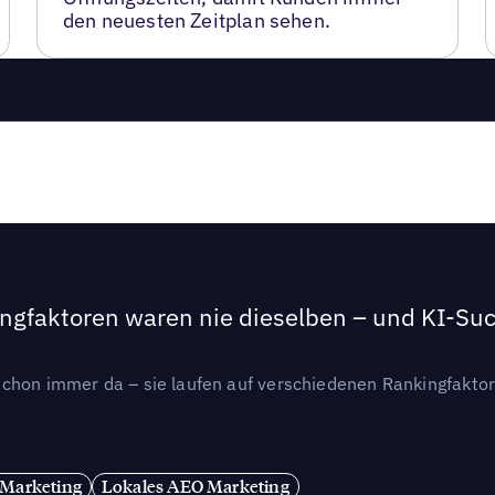
den neuesten Zeitplan sehen.
ngfaktoren waren nie dieselben – und KI-Such
hon immer da – sie laufen auf verschiedenen Rankingfaktoren
 Marketing
Lokales AEO Marketing