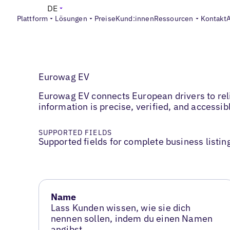
DE
Plattform
Lösungen
Preise
Kund:innen
Ressourcen
Kontakt
Eurowag EV
Eurowag EV connects European drivers to reli
information is precise, verified, and accessi
SUPPORTED FIELDS
Supported fields for complete business listin
Name
Lass Kunden wissen, wie sie dich
nennen sollen, indem du einen Namen
angibst.