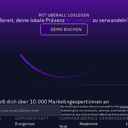
MIT UBERALL LOSLEGEN
Bereit, deine lokale Präsenz
zu verwandeln
in Umsatz
DEMO BUCHEN
DEMO BUCHEN
ieß dich über 10.000 Marketingexpert:innen an
By clicking on subscribe you consent to the
compa
marketing on our products, services, and market 
consent at any time without affecting the lawfulne
A
GEMEINSCHAFT
COMPARE
UBERALL VERWENDEN
Ereignisse
Akademie
I
Yext