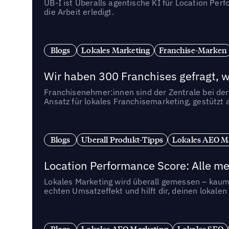
UB-I ist Uberalls agentische KI für Location Pe
die Arbeit erledigt.
Blogs
Lokales Marketing
Franchise-Marken
Wir haben 300 Franchises gefragt, we
Franchisenehmer:innen sind der Zentrale bei der
Ansatz für lokales Franchisemarketing, gestützt 
Blogs
Uberall Produkt-Tipps
Lokales AEO M
Location Performance Score: Alle m
Lokales Marketing wird überall gemessen – kaum 
echten Umsatzeffekt und hilft dir, deinen lokal
Blogs
Lokales AEO Marketing
Lokales SEO