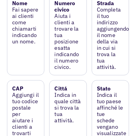
Nome
Numero
Strada
Fai sapere
civico
Completa
ai clienti
Aiuta i
il tuo
come
clienti a
indirizzo
chiamarti
trovare la
aggiungendo
indicando
tua
il nome
un nome.
posizione
della via
esatta
in cui si
indicando
trova la
il numero
tua
civico.
attività.
CAP
Cittá
Stato
Aggiungi il
Indica in
Indica il
tuo codice
quale città
tuo paese
postale
si trova la
affinché le
per
tua
tue
aiutare i
attività.
schede
clienti a
vengano
trovarti
visualizzate