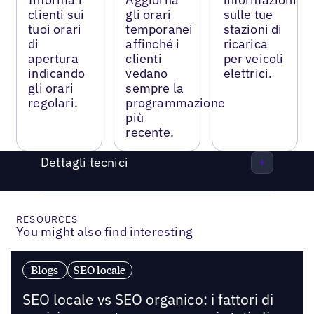
clienti sui
gli orari
sulle tue
tuoi orari
temporanei
stazioni di
di
affinché i
ricarica
apertura
clienti
per veicoli
indicando
vedano
elettrici.
gli orari
sempre la
regolari.
programmazione
più
recente.
Dettagli tecnici
RESOURCES
You might also find interesting
Blogs
SEO locale
SEO locale vs SEO organico: i fattori di