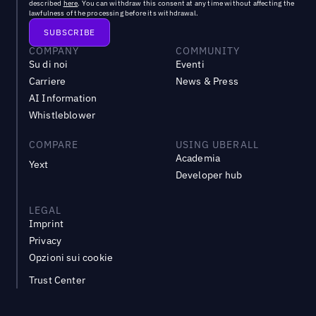
described
here
. You can withdraw this consent at any time without affecting the
lawfulness of the processing before its withdrawal.
COMPANY
COMMUNITY
Su di noi
Eventi
Carriere
News & Press
AI Information
Whistleblower
COMPARE
USING UBERALL
Academia
Yext
Developer hub
LEGAL
Imprint
Privacy
Opzioni sui cookie
Trust Center