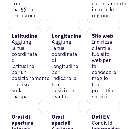
con
correttamente
maggiore
in tutte le
precisione.
regioni.
Latitudine
Longitudine
Sito web
Aggiungi
Aggiungi
Indirizza i
la tua
la tua
clienti al
coordinata
coordinata
tuo sito
di
di
web per
latitudine
longitudine
far
per un
per
conoscere
posizionamento
indicare la
meglio i
preciso
tua
tuoi
sulla
posizione
prodotti e
mappa.
esatta.
servizi.
Orari di
Orari
Dati EV
apertura
speciali
Condividi
Informa i
Aggiorna
informazioni