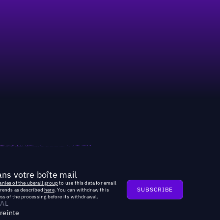
ns votre boîte mail
nies of the uberall group
to use this data for email
trends as described
here
. You can withdraw this
ss of the processing before its withdrawal.
AL
reinte