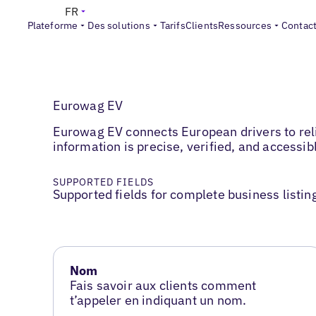
FR
Plateforme
Des solutions
Tarifs
Clients
Ressources
Contac
Eurowag EV
Eurowag EV connects European drivers to reli
information is precise, verified, and accessi
SUPPORTED FIELDS
Supported fields for complete business listin
Nom
Fais savoir aux clients comment
t’appeler en indiquant un nom.