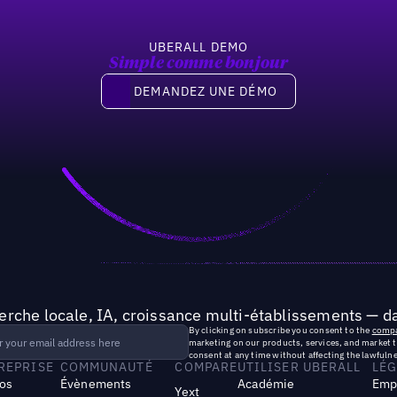
UBERALL DEMO
Simple comme bonjour
Demandez une démo
DEMANDEZ UNE DÉMO
rche locale, IA, croissance multi-établissements — da
By clicking on subscribe you consent to the
compa
marketing on our products, services, and market 
consent at any time without affecting the lawfulne
TREPRISE
COMMUNAUTÉ
COMPARE
UTILISER UBERALL
LÉG
os
Évènements
Académie
Emp
Yext