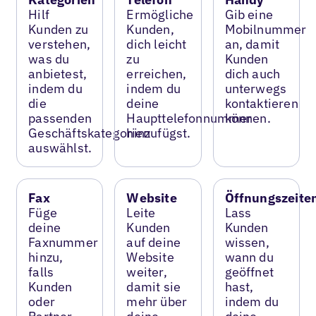
Hilf
Ermögliche
Gib eine
Kunden zu
Kunden,
Mobilnummer
verstehen,
dich leicht
an, damit
was du
zu
Kunden
anbietest,
erreichen,
dich auch
indem du
indem du
unterwegs
die
deine
kontaktieren
passenden
Haupttelefonnummer
können.
Geschäftskategorien
hinzufügst.
auswählst.
Fax
Website
Öffnungszeite
Füge
Leite
Lass
deine
Kunden
Kunden
Faxnummer
auf deine
wissen,
hinzu,
Website
wann du
falls
weiter,
geöffnet
Kunden
damit sie
hast,
oder
mehr über
indem du