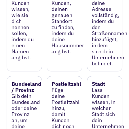
Kunden
Kunden,
deine
wissen,
deinen
Adresse
wie sie
genauen
vollständig,
dich
Standort
indem du
nennen
zu finden,
den
sollen,
indem du
Straßennamen
indem du
deine
hinzufügst,
einen
Hausnummer
in dem
Namen
angibst.
sich dein
angibst.
Unternehmen
befindet.
Bundesland
Postleitzahl
Stadt
/ Provinz
Füge
Lass
Gib dein
deine
Kunden
Bundesland
Postleitzahl
wissen, in
oder deine
hinzu,
welcher
Provinz
damit
Stadt sich
an, um
Kunden
dein
deine
dich noch
Unternehmen