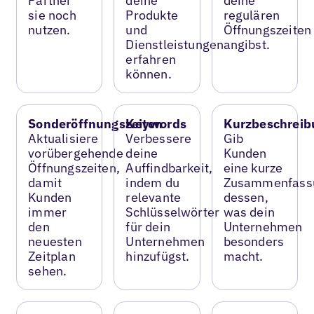
Partner
deine
deine
sie noch
Produkte
regulären
nutzen.
und
Öffnungszeiten
Dienstleistungen
angibst.
erfahren
können.
Sonderöffnungszeiten
Keywords
Kurzbeschreib
Aktualisiere
Verbessere
Gib
vorübergehende
deine
Kunden
Öffnungszeiten,
Auffindbarkeit,
eine kurze
damit
indem du
Zusammenfass
Kunden
relevante
dessen,
immer
Schlüsselwörter
was dein
den
für dein
Unternehmen
neuesten
Unternehmen
besonders
Zeitplan
hinzufügst.
macht.
sehen.