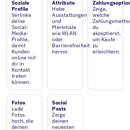
Soziale
Attribute
Zahlungsoptio
Profile
Hebe
Zeige,
Verlinke
Ausstattungen
welche
deine
und
Zahlungsmetho
Social-
Merkmale
du
Media-
wie WLAN
akzeptierst,
Profile,
oder
um Käufe
damit
Barrierefreiheit
zu
Kunden
hervor.
erleichtern.
online mit
dir in
Kontakt
treten
können.
Fotos
Social
Lade
Posts
Fotos
Zeige
hoch, die
deinen
deinen
neuesten