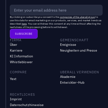
By clicking on subscribe you consent to the
companies of the uberall group
to
use this data for email marketing on our products, services, and market trends as
described
here
. You can withdraw this consent at any time without affecting the
lawfulness of the processing before its withdrawal.
FIRMA
GEMEINSCHAFT
Über
Ereignisse
Karriere
Neuigkeiten und Presse
KI Information
Whistleblower
COMPARE
UBERALL VERWENDEN
Akademie
Yext
Entwickler-Hub
RECHTLICHES
Imprint
Datenschutzhinweise