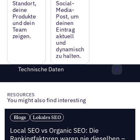
Standort,
Social-
deine
Media-
Produkte
Post, um
und dein
deinen
Team
Eintrag
zeigen.
aktuell
und
dynamisch
zu halten.
Technische Daten
RESOURCES
You might also find interesting
Blogs
Lokales SEO
Local SEO vs Organic SEO: Die
Rankingfaktoren waren nie dieselben –