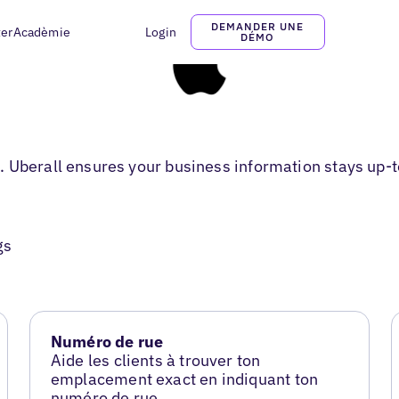
DEMANDER UNE
ter
Acadèmie
Login
DÉMO
 Uberall ensures your business information stays up-t
gs
Numéro de rue
Aide les clients à trouver ton
emplacement exact en indiquant ton
numéro de rue.