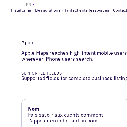
FR
Plateforme
Des solutions
Tarifs
Clients
Ressources
Contac
Apple
Apple Maps reaches high-intent mobile users.
wherever iPhone users search.
SUPPORTED FIELDS
Supported fields for complete business listin
Nom
Fais savoir aux clients comment
t’appeler en indiquant un nom.