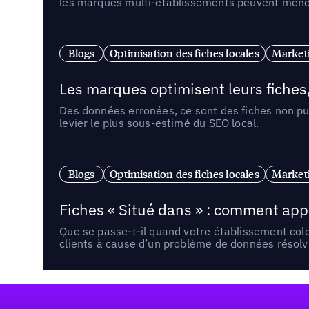
les marques multi-établissements peuvent mener 
Blogs
Optimisation des fiches locales
Marketi
Les marques optimisent leurs fiches
Des données erronées, ce sont des fiches non pub
levier le plus sous-estimé du SEO local.
Blogs
Optimisation des fiches locales
Marketi
Fiches « Situé dans » : comment app
Que se passe-t-il quand votre établissement co
clients à cause d’un problème de données résolv
Pied de page