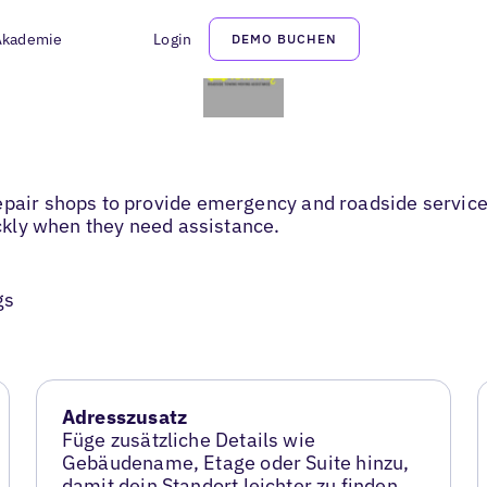
Akademie
Login
DEMO BUCHEN
epair shops to provide emergency and roadside services
ickly when they need assistance.
gs
Adresszusatz
Füge zusätzliche Details wie
Gebäudename, Etage oder Suite hinzu,
damit dein Standort leichter zu finden