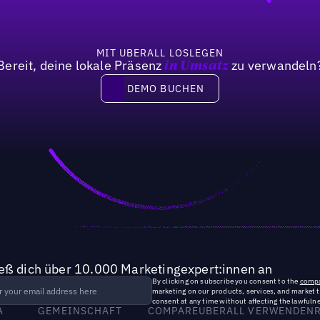
MIT UBERALL LOSLEGEN
Bereit, deine lokale Präsenz
zu verwandeln
in Umsatz
DEMO BUCHEN
DEMO BUCHEN
ieß dich über 10.000 Marketingexpert:innen an
By clicking on subscribe you consent to the
compa
marketing on our products, services, and market 
consent at any time without affecting the lawfulne
A
GEMEINSCHAFT
COMPARE
UBERALL VERWENDEN