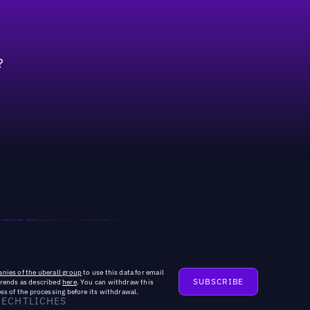
?
nies of the uberall group
to use this data for email
trends as described
here
. You can withdraw this
ss of the processing before its withdrawal.
RECHTLICHES