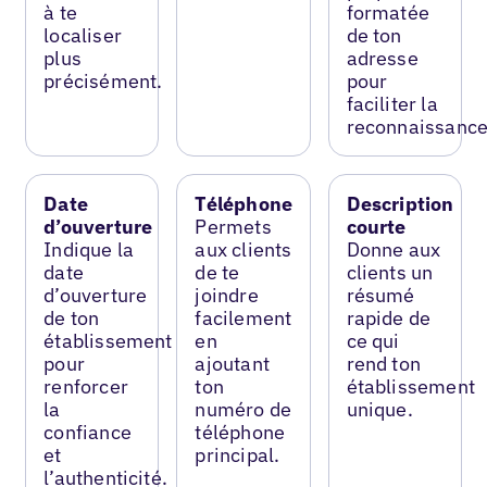
à te
formatée
localiser
de ton
plus
adresse
précisément.
pour
faciliter la
reconnaissance
Date
Téléphone
Description
d’ouverture
Permets
courte
Indique la
aux clients
Donne aux
date
de te
clients un
d’ouverture
joindre
résumé
de ton
facilement
rapide de
établissement
en
ce qui
pour
ajoutant
rend ton
renforcer
ton
établissement
la
numéro de
unique.
confiance
téléphone
et
principal.
l’authenticité.