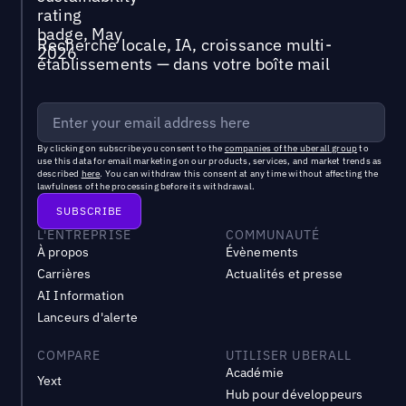
Recherche locale, IA, croissance multi-
établissements — dans votre boîte mail
By clicking on subscribe you consent to the
companies of the uberall group
to
use this data for email marketing on our products, services, and market trends as
described
here
. You can withdraw this consent at any time without affecting the
lawfulness of the processing before its withdrawal.
L'ENTREPRISE
COMMUNAUTÉ
À propos
Évènements
Carrières
Actualités et presse
AI Information
Lanceurs d'alerte
COMPARE
UTILISER UBERALL
Académie
Yext
Hub pour développeurs