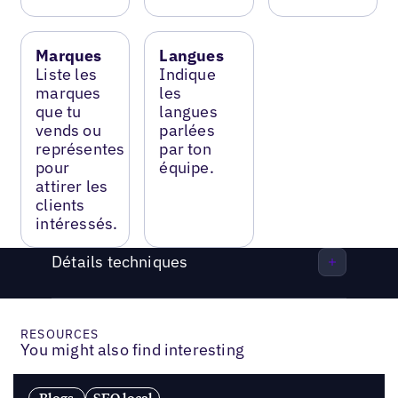
Marques
Langues
Liste les
Indique
marques
les
que tu
langues
vends ou
parlées
représentes
par ton
pour
équipe.
attirer les
clients
intéressés.
Détails techniques
RESOURCES
You might also find interesting