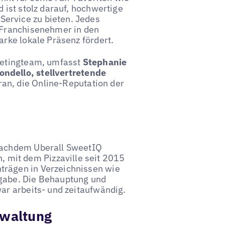
d ist stolz darauf, hochwertige
ervice zu bieten. Jedes
e Franchisenehmer in den
arke lokale Präsenz fördert.
rketingteam, umfasst
Stephanie
ndello, stellvertretende
ran, die Online-Reputation der
 nachdem Uberall SweetIQ
mit dem Pizzaville seit 2015
trägen in Verzeichnissen wie
fgabe. Die Behauptung und
war arbeits- und zeitaufwändig.
rwaltung