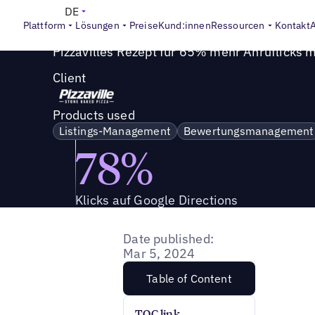
Success Story
>
Pizzavilles Rezept für 65% mehr Anruflick
DE
Plattform
Lösungen
Preise
Kund:innen
Ressourcen
Kontakt
Pizzavilles Rezept für 65% mehr Anruflicks m
Client
Products used
Listings-Management
Bewertungsmanagement
78%
Klicks auf Google Directions
Date published:
Mar 5, 2024
Table of Content
TOC link