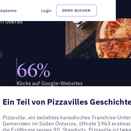
s mit Uberall
Akademie
Login
DEMO BUCHEN
it Uberall
66%
Klicks auf Google-Websites
Ein Teil von Pizzavilles Geschicht
Pizzaville, ein beliebtes kanadisches Franchise-Unt
Gemeinden im Süden Ontarios, öffnete 1963 erstmals
die Eröffnung seines 90. Standorts. Pizzaville ist bek