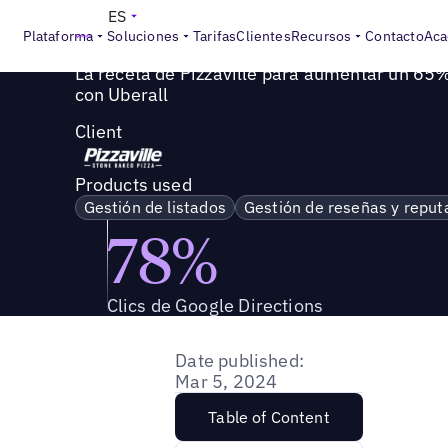
Success Story
>
La receta de Pizzaville para aumentar un 
ES
Plataforma
Soluciones
Tarifas
Clientes
Recursos
Contacto
Aca
La receta de Pizzaville para aumentar un 65%
con Uberall
Client
Products used
Gestión de listados
Gestión de reseñas y reput
78%
Clics de Google Directions
Date published:
Mar 5, 2024
Table of Content