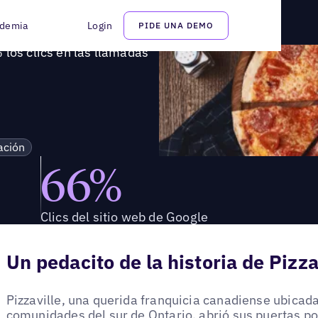
65% los clics en las llamadas con Uberall
demia
Login
PIDE UNA DEMO
 los clics en las llamadas
ación
66%
Clics del sitio web de Google
Un pedacito de la historia de Pizza
Pizzaville, una querida franquicia canadiense ubica
comunidades del sur de Ontario, abrió sus puertas p