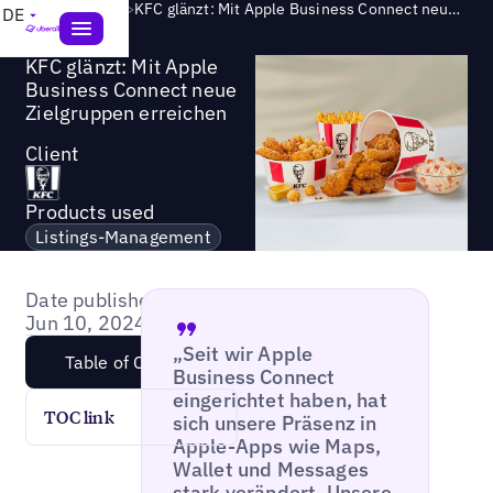
Success Story
>
KFC glänzt: Mit Apple Business Connect neue Zielgruppen erreichen
DE
KFC glänzt: Mit Apple
Business Connect neue
Zielgruppen erreichen
Client
Products used
Listings-Management
Date published:
Jun 10, 2024
„Seit wir Apple
Table of Content
Business Connect
eingerichtet haben, hat
TOC link
sich unsere Präsenz in
Apple-Apps wie Maps,
Wallet und Messages
stark verändert. Unsere