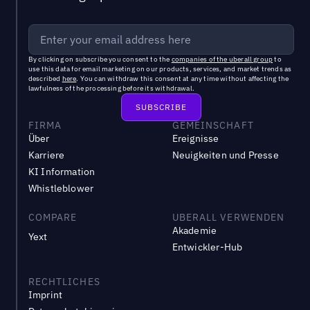
By clicking on subscribe you consent to the
companies of the uberall group
to
use this data for email marketing on our products, services, and market trends as
described
here
. You can withdraw this consent at any time without affecting the
lawfulness of the processing before its withdrawal.
FIRMA
GEMEINSCHAFT
Über
Ereignisse
Karriere
Neuigkeiten und Presse
KI Information
Whistleblower
COMPARE
UBERALL VERWENDEN
Akademie
Yext
Entwickler-Hub
RECHTLICHES
Imprint