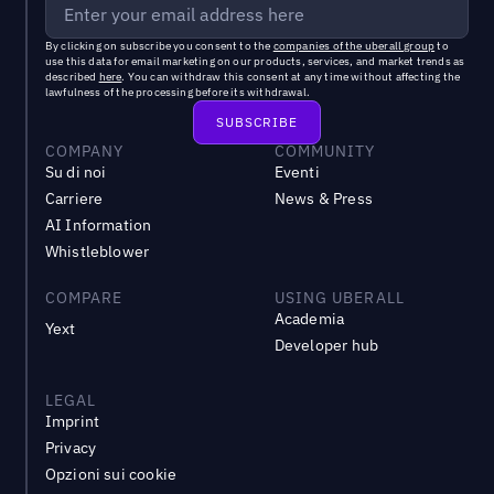
By clicking on subscribe you consent to the
companies of the uberall group
to
use this data for email marketing on our products, services, and market trends as
described
here
. You can withdraw this consent at any time without affecting the
lawfulness of the processing before its withdrawal.
COMPANY
COMMUNITY
Su di noi
Eventi
Carriere
News & Press
AI Information
Whistleblower
COMPARE
USING UBERALL
Academia
Yext
Developer hub
LEGAL
Imprint
Privacy
Opzioni sui cookie