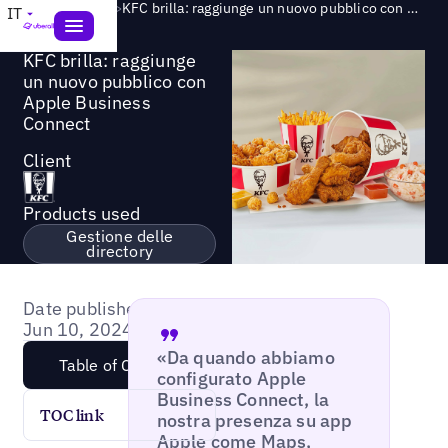
Success Story
>
KFC brilla: raggiunge un nuovo pubblico con Apple Business Connect
IT
KFC brilla: raggiunge
un nuovo pubblico con
Apple Business
Connect
Client
Products used
Gestione delle
directory
Date published:
Jun 10, 2024
«Da quando abbiamo
Table of Content
configurato Apple
Business Connect, la
TOC link
nostra presenza su app
Apple come Maps,