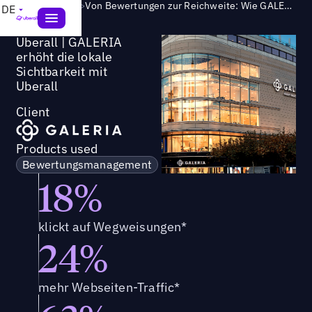
Success Story
>
Von Bewertungen zur Reichweite: Wie GALERIA ihre Markenpräsenz lokal und digital gestärkt hat
DE
Uberall | GALERIA
erhöht die lokale
Sichtbarkeit mit
Uberall
Client
Products used
Bewertungsmanagement
18%
klickt auf Wegweisungen*
24%
mehr Webseiten-Traffic*