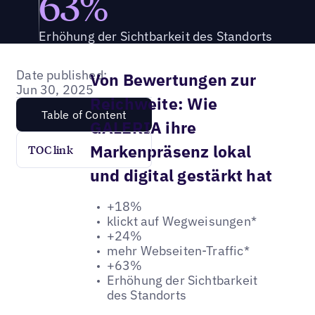
63%
Erhöhung der Sichtbarkeit des Standorts
Date published:
Von Bewertungen zur
Jun 30, 2025
Reichweite: Wie
Table of Content
GALERIA ihre
Markenpräsenz lokal
TOC link
und digital gestärkt hat
+18%
klickt auf Wegweisungen*
+24%
mehr Webseiten-Traffic*
+63%
Erhöhung der Sichtbarkeit
des Standorts