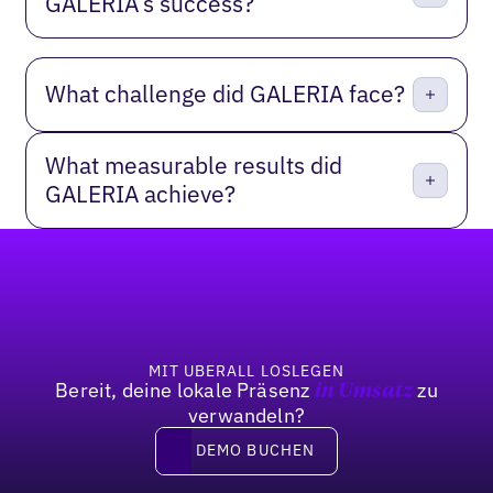
GALERIA’s success?
What challenge did GALERIA face?
What measurable results did
GALERIA achieve?
Fußzeile
MIT UBERALL LOSLEGEN
Bereit, deine lokale Präsenz
zu
in Umsatz
verwandeln?
DEMO BUCHEN
DEMO BUCHEN