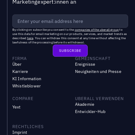
Marketingexpert:innen an
By clicking on subscribe you consent to the
companies of the uberall group
to
use this data for email marketing on our products, services, and market trends as
described
here
. You can withdraw this consent at any time without affecting the
lawfulness of the processing before its withdrawal.
FIRMA
GEMEINSCHAFT
Über
Ereignisse
Karriere
Neuigkeiten und Presse
KI Information
Whistleblower
COMPARE
UBERALL VERWENDEN
Akademie
Yext
Entwickler-Hub
RECHTLICHES
Imprint