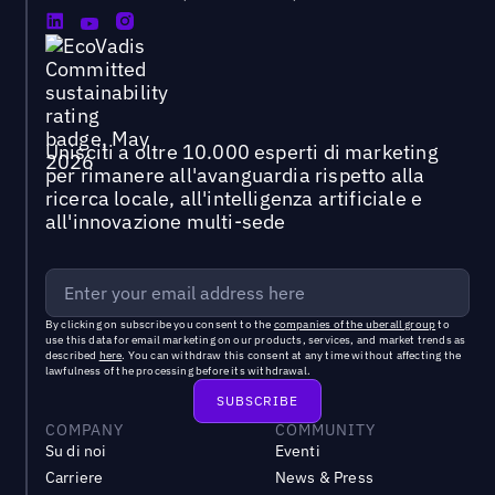
Unisciti a oltre 10.000 esperti di marketing
per rimanere all'avanguardia rispetto alla
ricerca locale, all'intelligenza artificiale e
all'innovazione multi-sede
By clicking on subscribe you consent to the
companies of the uberall group
to
use this data for email marketing on our products, services, and market trends as
described
here
. You can withdraw this consent at any time without affecting the
lawfulness of the processing before its withdrawal.
COMPANY
COMMUNITY
Su di noi
Eventi
Carriere
News & Press