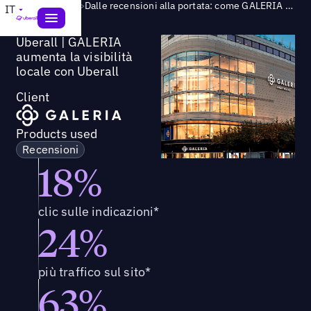
Success Story
>
Dalle recensioni alla portata: come GALERIA ha rafforzato la presenza del proprio marchio a livello locale e digitale
IT
Uberall | GALERIA
aumenta la visibilità
locale con Uberall
Client
Products used
Recensioni
18%
clic sulle indicazioni*
24%
più traffico sul sito*
63%