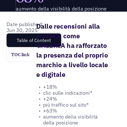
aumento della visibilità della posizione
Date published:
Dalle recensioni alla
Jun 30, 2025
portata: come
Table of Content
GALERIA ha rafforzato
la presenza del proprio
TOC link
marchio a livello locale
e digitale
+18%
clic sulle indicazioni*
+24%
più traffico sul sito*
+63%
aumento della visibilità
della posizione