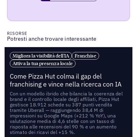
RISORSE
Potresti anche trovare interessante
Migliora la visibilità dell'IA
Franchise
Attiva la tua presenza locale
Come Pizza Hut colma il gap del
franchising e vince nella ricerca con IA
Con un modello ibrido che bilancia la coerenza del
brand e il controllo locale degli affiliati, Pizza Hut
gestisce 18.912 schede su 387 punti vendita
tramite Uberall — raggiungendo 38,4 M di
impressioni su Google Maps (+212 % YoY), una
valutazione media di 4,6 stelle con un tasso di
risposta alle recensioni del 90 % e un aumento
stimato dei ricavi del +15 %.