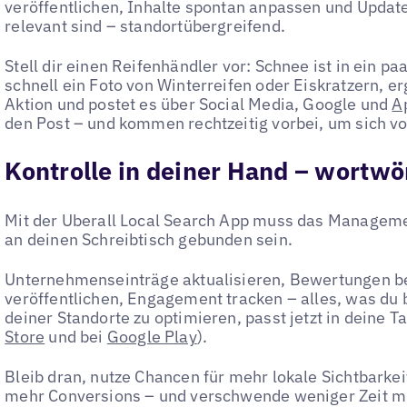
veröffentlichen, Inhalte spontan anpassen und Update
relevant sind – standortübergreifend.
Stell dir einen Reifenhändler vor: Schnee ist in ein p
schnell ein Foto von Winterreifen oder Eiskratzern, e
Aktion und postet es über Social Media, Google und
A
den Post – und kommen rechtzeitig vorbei, um sich vo
Kontrolle in deiner Hand – wortwö
Mit der Uberall Local Search App muss das Manageme
an deinen Schreibtisch gebunden sein.
Unternehmenseinträge aktualisieren, Bewertungen be
veröffentlichen, Engagement tracken – alles, was du
deiner Standorte zu optimieren, passt jetzt in deine 
Store
und bei
Google Play
).
Bleib dran, nutze Chancen für mehr lokale Sichtbarkei
mehr Conversions – und verschwende weniger Zeit mi