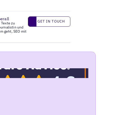
erall
Get in touch
GET IN TOUCH
 Texte zu
ournalistin und
um geht, SEO mit