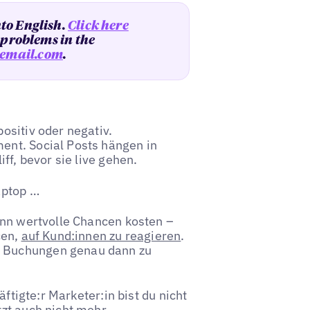
nto English.
Click here
y problems in the
email.com
.
ositiv oder negativ.
ent. Social Posts hängen in
ff, bevor sie live gehen.
aptop …
ann wertvolle Chancen kosten –
cen,
auf Kund:innen zu reagieren
.
 Buchungen genau dann zu
äftigte:r Marketer:in bist du nicht
zt auch nicht mehr.