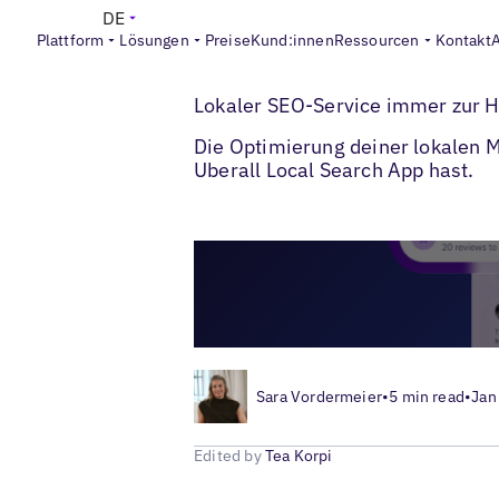
DE
Plattform
Lösungen
Preise
Kund:innen
Ressourcen
Kontakt
>
>
Blogs
Uberall Produkt-Tipps
Local-Mar
Lokaler SEO-Service immer zur H
Die Optimierung deiner lokalen 
Uberall Local Search App hast.
Sara Vordermeier
•
5 min read
•
Jan
Edited by
Tea Korpi