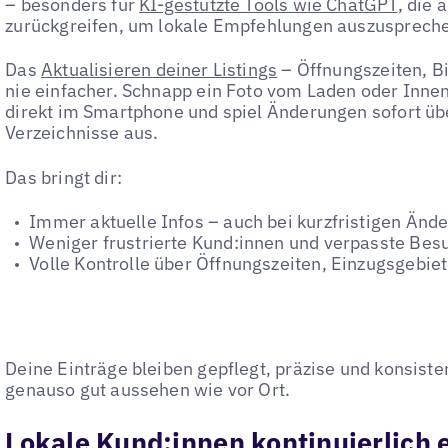
– besonders für
KI-gestützte Tools wie ChatGPT
, die 
zurückgreifen, um lokale Empfehlungen auszusprech
Das
Aktualisieren deiner Listings
– Öffnungszeiten, Bi
nie einfacher. Schnapp ein Foto vom Laden oder Inne
direkt im Smartphone und spiel Änderungen sofort ü
Verzeichnisse aus.
Das bringt dir:
Immer aktuelle Infos – auch bei kurzfristigen Änd
Weniger frustrierte Kund:innen und verpasste Bes
Volle Kontrolle über Öffnungszeiten, Einzugsgebie
Deine Einträge bleiben gepflegt, präzise und konsiste
genauso gut aussehen wie vor Ort.
Lokale Kund:innen kontinuierlich 