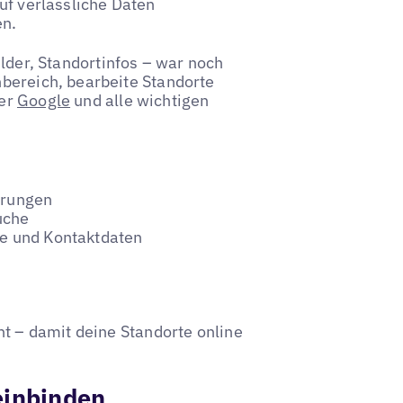
auf verlässliche Daten
en.
lder, Standortinfos – war noch
nbereich, bearbeite Standorte
ber
Google
und alle wichtigen
erungen
uche
te und Kontaktdaten
nt – damit deine Standorte online
einbinden