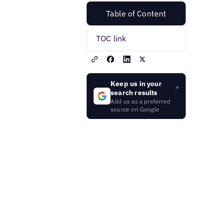
Table of Content
TOC link
Keep us in your
search results
Add us as a preferred
source on Google