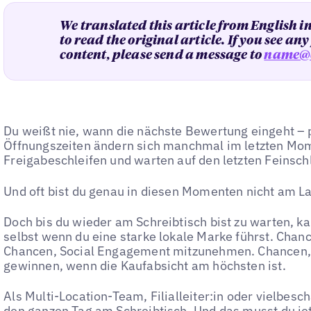
We translated this article from English i
to read the original article. If you see an
content, please send a message to
name@
Du weißt nie, wann die nächste Bewertung eingeht – p
Öffnungszeiten ändern sich manchmal im letzten Mom
Freigabeschleifen und warten auf den letzten Feinschli
Und oft bist du genau in diesen Momenten nicht am L
Doch bis du wieder am Schreibtisch bist zu warten, k
selbst wenn du eine starke lokale Marke führst. Chan
Chancen, Social Engagement mitzunehmen. Chancen,
gewinnen, wenn die Kaufabsicht am höchsten ist.
Als Multi-Location-Team, Filialleiter:in oder vielbesch
den ganzen Tag am Schreibtisch. Und das musst du jet