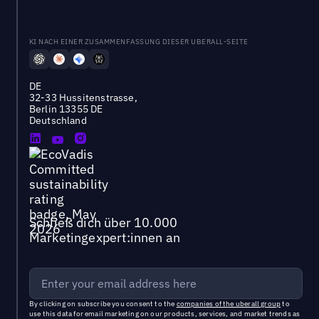
KI NACH EINER ZUSAMMENFASSUNG DIESER UBERALL-SEITE
DE
32-33 Hussitenstrasse,
Berlin 13355 DE
Deutschland
Schließ dich über 10.000
Marketingexpert:innen an
By clicking on subscribe you consent to the
companies of the uberall group
to
use this data for email marketing on our products, services, and market trends as