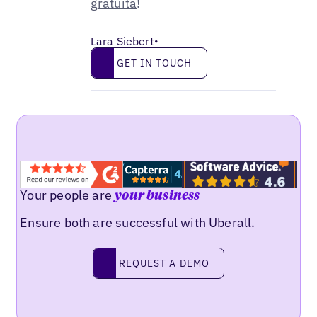
gratuita
!
Lara Siebert
•
Get in touch
GET IN TOUCH
Your people are
your business
Ensure both are successful with Uberall.
Request a demo
REQUEST A DEMO