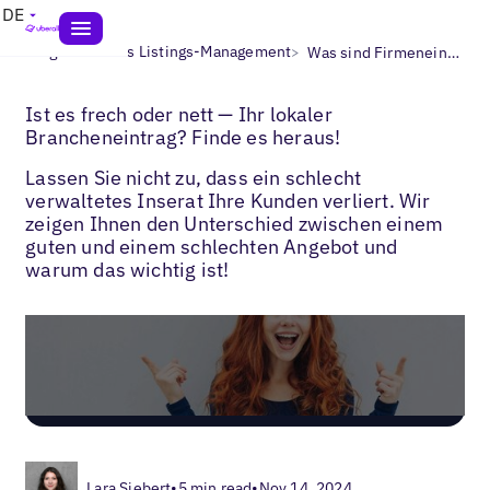
DE
>
>
Blogs
Lokales Listings-Management
Was sind Firmeneinträge?
Ist es frech oder nett — Ihr lokaler
Brancheneintrag? Finde es heraus!
Lassen Sie nicht zu, dass ein schlecht
verwaltetes Inserat Ihre Kunden verliert. Wir
zeigen Ihnen den Unterschied zwischen einem
guten und einem schlechten Angebot und
warum das wichtig ist!
Lara Siebert
•
5 min read
•
Nov 14, 2024