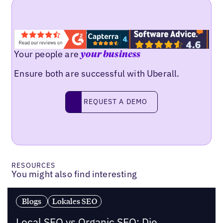
Your people are
your business
Ensure both are successful with Uberall.
Request a demo
REQUEST A DEMO
RESOURCES
You might also find interesting
Blogs
Lokales SEO
Local SEO vs Organic SEO: Die