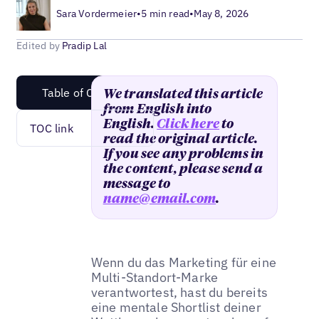
Sara Vordermeier
•
5 min read
•
May 8, 2026
Edited by
Pradip Lal
Table of Content
We translated this article
from English into
English.
Click here
to
TOC link
read the original article.
If you see any problems in
the content, please send a
message to
name@email.com
.
Wenn du das Marketing für eine
Multi-Standort-Marke
verantwortest, hast du bereits
eine mentale Shortlist deiner