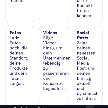
macht.
dir in
Kontakt
treten
können.
Fotos
Videos
Social
Lade
Füge
Posts
Fotos
Videos
Zeige
hoch, die
hinzu, um
deinen
deinen
dein
neuesten
Standort,
Unternehmen
Social-
deine
lebendig
Media-
Produkte
zu
Post, um
und dein
präsentieren
deinen
Team
und
Eintrag
zeigen.
Kunden zu
aktuell
begeistern.
und
dynamisch
zu halten.