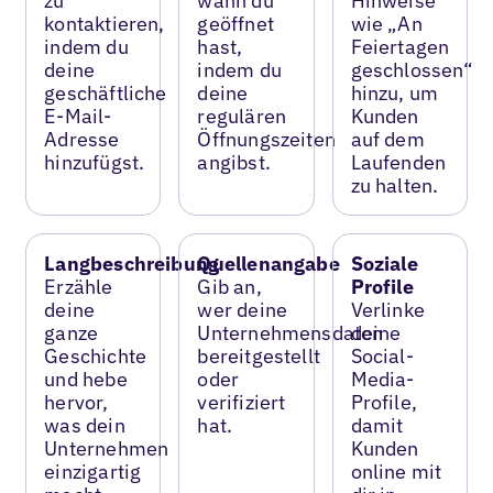
zu
wann du
Hinweise
kontaktieren,
geöffnet
wie „An
indem du
hast,
Feiertagen
deine
indem du
geschlossen“
geschäftliche
deine
hinzu, um
E-Mail-
regulären
Kunden
Adresse
Öffnungszeiten
auf dem
hinzufügst.
angibst.
Laufenden
zu halten.
Langbeschreibung
Quellenangabe
Soziale
Erzähle
Gib an,
Profile
deine
wer deine
Verlinke
ganze
Unternehmensdaten
deine
Geschichte
bereitgestellt
Social-
und hebe
oder
Media-
hervor,
verifiziert
Profile,
was dein
hat.
damit
Unternehmen
Kunden
einzigartig
online mit