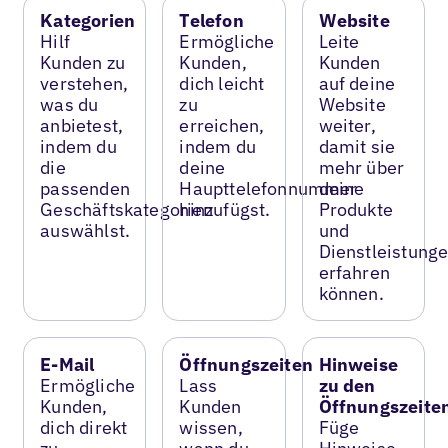
Kategorien
Telefon
Website
Hilf
Ermögliche
Leite
Kunden zu
Kunden,
Kunden
verstehen,
dich leicht
auf deine
was du
zu
Website
anbietest,
erreichen,
weiter,
indem du
indem du
damit sie
die
deine
mehr über
passenden
Haupttelefonnummer
deine
Geschäftskategorien
hinzufügst.
Produkte
auswählst.
und
Dienstleistung
erfahren
können.
E-Mail
Öffnungszeiten
Hinweise
Ermögliche
Lass
zu den
Kunden,
Kunden
Öffnungszeite
dich direkt
wissen,
Füge