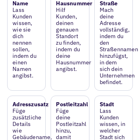
Name
Hausnummer
Straße
Lass
Hilf
Mach
Kunden
Kunden,
deine
wissen,
deinen
Adresse
wie sie
genauen
vollständig,
dich
Standort
indem du
nennen
zu finden,
den
sollen,
indem du
Straßennamen
indem du
deine
hinzufügst,
einen
Hausnummer
in dem
Namen
angibst.
sich dein
angibst.
Unternehmen
befindet.
Adresszusatz
Postleitzahl
Stadt
Füge
Füge
Lass
zusätzliche
deine
Kunden
Details
Postleitzahl
wissen, in
wie
hinzu,
welcher
Gebäudename,
damit
Stadt sich