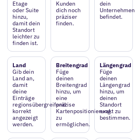
Etage
Kunden
dein
oder Suite
dich noch
Unternehmen
hinzu,
präziser
befindet.
damit dein
finden.
Standort
leichter zu
finden ist.
Land
Breitengrad
Längengrad
Gib dein
Füge
Füge
Land an,
deinen
deinen
damit
Breitengrad
Längengrad
deine
hinzu, um
hinzu, um
Einträge
eine
deinen
regionsübergreifend
präzise
Standort
korrekt
Kartenpositionierung
exakt zu
angezeigt
zu
bestimmen.
werden.
ermöglichen.