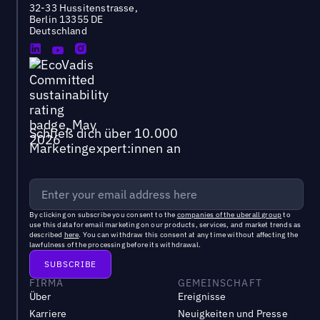
32-33 Hussitenstrasse,
Berlin 13355 DE
Deutschland
Schließ dich über 10.000
Marketingexpert:innen an
By clicking on subscribe you consent to the
companies of the uberall group
to
use this data for email marketing on our products, services, and market trends as
described
here
. You can withdraw this consent at any time without affecting the
lawfulness of the processing before its withdrawal.
FIRMA
GEMEINSCHAFT
Über
Ereignisse
Karriere
Neuigkeiten und Presse