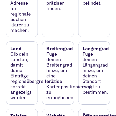
Adresse
präziser
befindet.
für
finden.
regionale
Suchen
klarer zu
machen.
Land
Breitengrad
Längengrad
Gib dein
Füge
Füge
Land an,
deinen
deinen
damit
Breitengrad
Längengrad
deine
hinzu, um
hinzu, um
Einträge
eine
deinen
regionsübergreifend
präzise
Standort
korrekt
Kartenpositionierung
exakt zu
angezeigt
zu
bestimmen.
werden.
ermöglichen.
Telefon
Website
Öffnungszeite