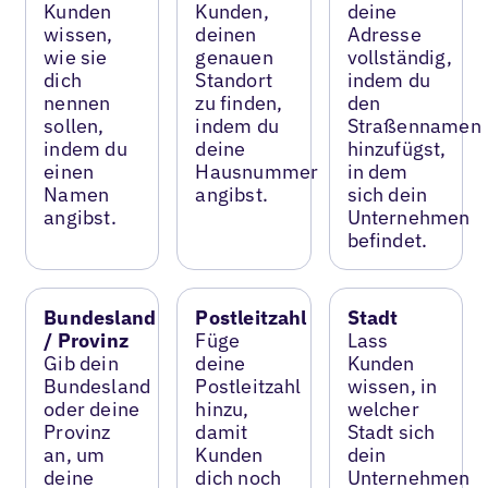
Kunden
Kunden,
deine
wissen,
deinen
Adresse
wie sie
genauen
vollständig,
dich
Standort
indem du
nennen
zu finden,
den
sollen,
indem du
Straßennamen
indem du
deine
hinzufügst,
einen
Hausnummer
in dem
Namen
angibst.
sich dein
angibst.
Unternehmen
befindet.
Bundesland
Postleitzahl
Stadt
/ Provinz
Füge
Lass
Gib dein
deine
Kunden
Bundesland
Postleitzahl
wissen, in
oder deine
hinzu,
welcher
Provinz
damit
Stadt sich
an, um
Kunden
dein
deine
dich noch
Unternehmen