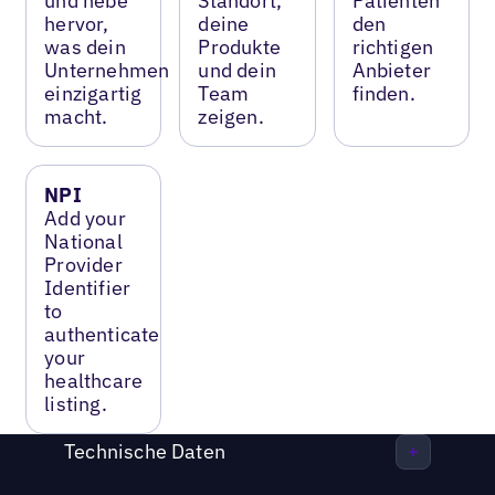
und hebe
Standort,
Patienten
hervor,
deine
den
was dein
Produkte
richtigen
Unternehmen
und dein
Anbieter
einzigartig
Team
finden.
macht.
zeigen.
NPI
Add your
National
Provider
Identifier
to
authenticate
your
healthcare
listing.
Technische Daten