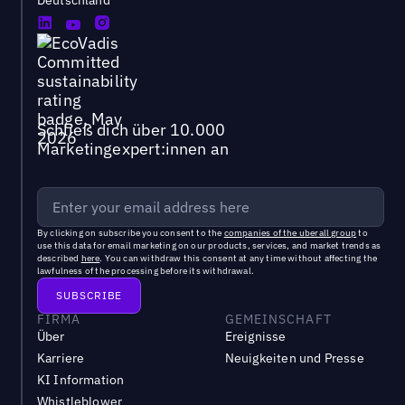
Deutschland
Schließ dich über 10.000
Marketingexpert:innen an
By clicking on subscribe you consent to the
companies of the uberall group
to
use this data for email marketing on our products, services, and market trends as
described
here
. You can withdraw this consent at any time without affecting the
lawfulness of the processing before its withdrawal.
FIRMA
GEMEINSCHAFT
Über
Ereignisse
Karriere
Neuigkeiten und Presse
KI Information
Whistleblower