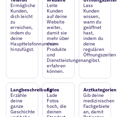
Ermögliche
Leite
Lass
Kunden,
Kunden
Kunden
dich leicht
auf deine
wissen,
zu
Website
wann du
erreichen,
weiter,
geöffnet
indem du
damit sie
hast,
deine
mehr über
indem du
Haupttelefonnummer
deine
deine
hinzufügst.
Produkte
regulären
und
Öffnungszeiten
Dienstleistungen
angibst.
erfahren
können.
Langbeschreibung
Fotos
Arztkategorien
Erzähle
Lade
Gib deine
deine
Fotos
medizinischen
ganze
hoch, die
Fachgebiete
Geschichte
deinen
an, damit