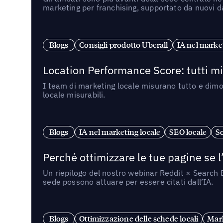
marketing per franchising, supportato da nuovi da
Blogs
Consigli prodotto Uberall
IA nel market
Location Performance Score: tutti m
I team di marketing locale misurano tutto e dimo
locale misurabili.
Blogs
IA nel marketing locale
SEO locale
So
Perché ottimizzare le tue pagine se l
Un riepilogo del nostro webinar Reddit × Search E
sede possono attuare per essere citati dall’IA.
Blogs
Ottimizzazione delle schede locali
Mark