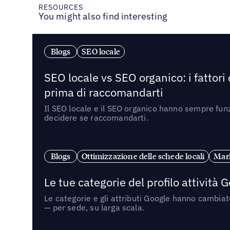
RESOURCES
You might also find interesting
Blogs
SEO locale
SEO locale vs SEO organico: i fattori
prima di raccomandarti
Il SEO locale e il SEO organico hanno sempre funz
decidere se raccomandarti.
Blogs
Ottimizzazione delle schede locali
Mark
Le tue categorie del profilo attività
Le categorie e gli attributi Google hanno cambiato
— per sede, su larga scala.