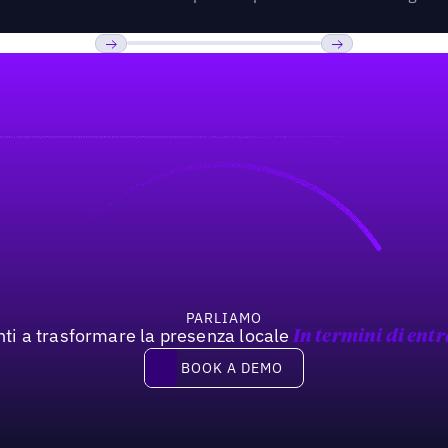
Previous
Prossimo
PARLIAMO
nti a trasformare la presenza locale
In termini di entr
Book a demo
BOOK A DEMO