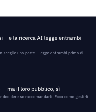
i – e la ricerca AI legge entrambi
on sceglie una parte – legge entrambi prima di
— ma il loro pubblico, sì
per decidere se raccomandarti. Ecco come gestirli