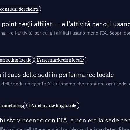
censioni dei clienti
point degli affiliati — e l’attività per cui usa
sing — e l’attività per cui gli affiliati usano meno l’IA. Scop
marketing locale
IA nel marketing locale
 il caos delle sedi in performance locale
e delle sedi: un agente AI autonomo che monitora ogni sede, de
 franchising
IA nel marketing locale
i sta vincendo con l’IA, e non era la sede cen
nell’adozione dell’IA – e non è il problema che i marketer di b