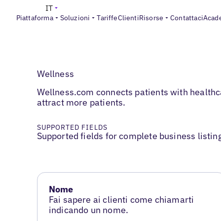
IT
Piattaforma
Soluzioni
Tariffe
Clienti
Risorse
Contattaci
Acad
Wellness
Wellness.com connects patients with healthcar
attract more patients.
SUPPORTED FIELDS
Supported fields for complete business listin
Nome
Fai sapere ai clienti come chiamarti
indicando un nome.