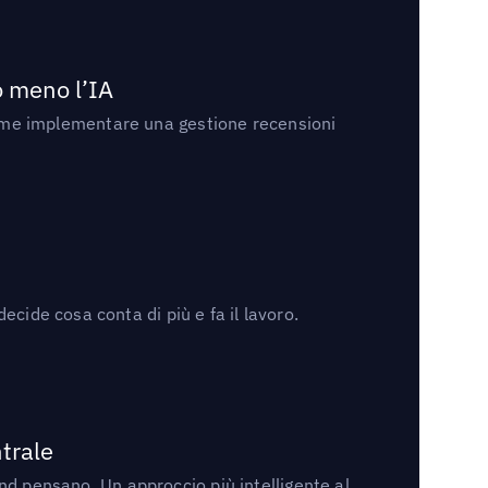
no meno l’IA
ri come implementare una gestione recensioni
cide cosa conta di più e fa il lavoro.
trale
rand pensano. Un approccio più intelligente al