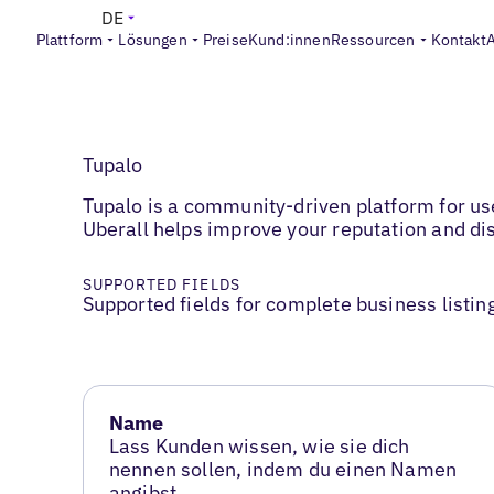
DE
Plattform
Lösungen
Preise
Kund:innen
Ressourcen
Kontakt
Tupalo
Tupalo is a community-driven platform for use
Uberall helps improve your reputation and d
SUPPORTED FIELDS
Supported fields for complete business listin
Name
Lass Kunden wissen, wie sie dich
nennen sollen, indem du einen Namen
angibst.