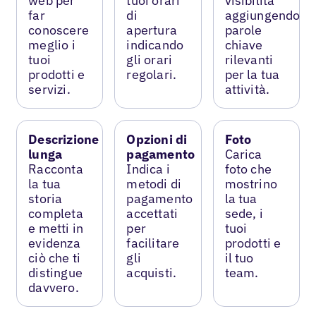
web per
tuoi orari
visibilità
far
di
aggiungendo
conoscere
apertura
parole
meglio i
indicando
chiave
tuoi
gli orari
rilevanti
prodotti e
regolari.
per la tua
servizi.
attività.
Descrizione
Opzioni di
Foto
lunga
pagamento
Carica
Racconta
Indica i
foto che
la tua
metodi di
mostrino
storia
pagamento
la tua
completa
accettati
sede, i
e metti in
per
tuoi
evidenza
facilitare
prodotti e
ciò che ti
gli
il tuo
distingue
acquisti.
team.
davvero.