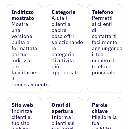
Indirizzo
Categorie
Telefono
mostrato
Aiuta i
Permetti
Mostra
clienti a
ai clienti
una
capire
di
versione
cosa offri
contattarti
pulita e
selezionando
facilmente
formattata
le
aggiungendo
del tuo
categorie
il tuo
indirizzo
di attività
numero di
per
più
telefono
facilitarne
appropriate.
principale.
il
riconoscimento.
Sito web
Orari di
Parole
Indirizza i
apertura
chiave
clienti al
Informa i
Migliora la
tuo sito
clienti sui
tua