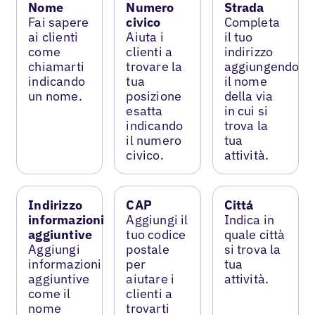
Nome
Numero
Strada
Fai sapere
civico
Completa
ai clienti
Aiuta i
il tuo
come
clienti a
indirizzo
chiamarti
trovare la
aggiungendo
indicando
tua
il nome
un nome.
posizione
della via
esatta
in cui si
indicando
trova la
il numero
tua
civico.
attività.
Indirizzo
CAP
Cittá
informazioni
Aggiungi il
Indica in
aggiuntive
tuo codice
quale città
Aggiungi
postale
si trova la
informazioni
per
tua
aggiuntive
aiutare i
attività.
come il
clienti a
nome
trovarti