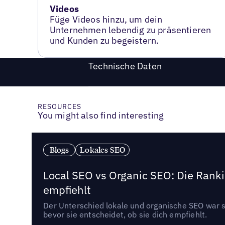
Videos
Füge Videos hinzu, um dein
Unternehmen lebendig zu präsentieren
und Kunden zu begeistern.
Technische Daten
RESOURCES
You might also find interesting
Blogs
Lokales SEO
Local SEO vs Organic SEO: Die Ranki
empfiehlt
Der Unterschied lokale und organische SEO war sc
bevor sie entscheidet, ob sie dich empfiehlt.