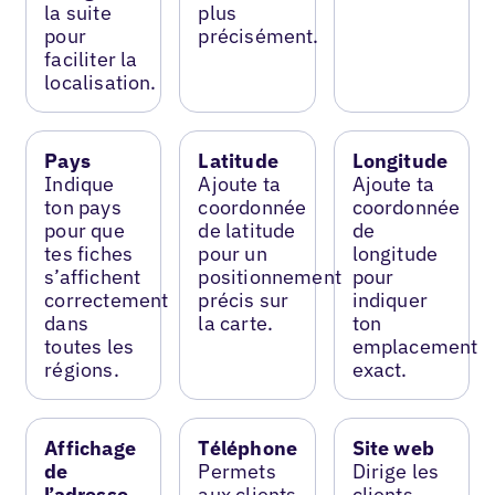
la suite
plus
pour
précisément.
faciliter la
localisation.
Pays
Latitude
Longitude
Indique
Ajoute ta
Ajoute ta
ton pays
coordonnée
coordonnée
pour que
de latitude
de
tes fiches
pour un
longitude
s’affichent
positionnement
pour
correctement
précis sur
indiquer
dans
la carte.
ton
toutes les
emplacement
régions.
exact.
Affichage
Téléphone
Site web
de
Permets
Dirige les
l’adresse
aux clients
clients