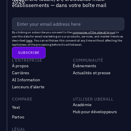
établissements — dans votre boîte mail
By clicking on subscribe you consent to the
companies of the uberall group
to
use this data for email marketing on our products, services, and market trends as
described
here
. You can withdraw this consent at any time without affecting the
lawfulness of the processing before its withdrawal.
L'ENTREPRISE
COMMUNAUTÉ
À propos
Évènements
Carrières
Actualités et presse
AI Information
Lanceurs d'alerte
COMPARE
UTILISER UBERALL
Académie
Yext
Hub pour développeurs
Partoo
LÉGAL