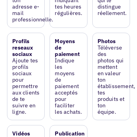
ton
indiquant
qui te
adresse e-
tes heures
distingue
mail
régulières.
réellement.
professionnelle.
Profils
Moyens
Photos
reseaux
de
Téléverse
sociaux
paiement
des
Ajoute tes
Indique
photos qui
profils
les
mettent
sociaux
moyens
en valeur
pour
de
ton
permettre
paiement
établissement,
aux clients
acceptés
tes
de te
pour
produits et
suivre en
faciliter
ton
ligne.
les achats.
équipe.
Vidéos
Publication