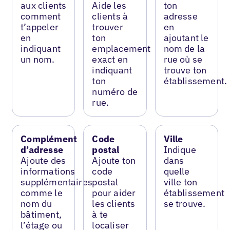
aux clients
Aide les
ton
comment
clients à
adresse
t’appeler
trouver
en
en
ton
ajoutant le
indiquant
emplacement
nom de la
un nom.
exact en
rue où se
indiquant
trouve ton
ton
établissement.
numéro de
rue.
Complément
Code
Ville
d’adresse
postal
Indique
Ajoute des
Ajoute ton
dans
informations
code
quelle
supplémentaires
postal
ville ton
comme le
pour aider
établissement
nom du
les clients
se trouve.
bâtiment,
à te
l’étage ou
localiser