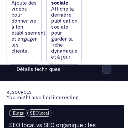
Ajoute des
sociale
vidéos
Affiche ta
pour
dernière
donner vie
publication
à ton
sociale
établissement
pour
et engager
garder ta
les
fiche
clients.
dynamique
et à jour.
Détails techniques
RESOURCES
You might also find interesting
Blogs
SEO local
SEO local vs SEO organique : les