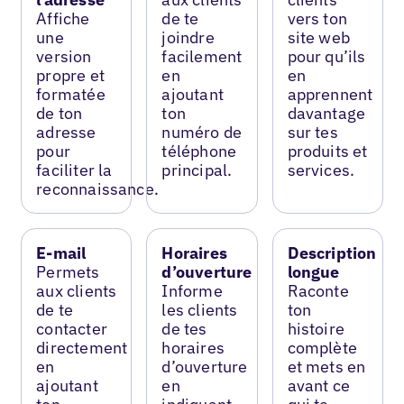
Affiche
de te
vers ton
une
joindre
site web
version
facilement
pour qu’ils
propre et
en
en
formatée
ajoutant
apprennent
de ton
ton
davantage
adresse
numéro de
sur tes
pour
téléphone
produits et
faciliter la
principal.
services.
reconnaissance.
E-mail
Horaires
Description
Permets
d’ouverture
longue
aux clients
Informe
Raconte
de te
les clients
ton
contacter
de tes
histoire
directement
horaires
complète
en
d’ouverture
et mets en
ajoutant
en
avant ce