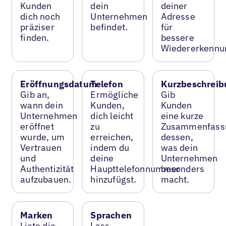
Kunden
dein
deiner
dich noch
Unternehmen
Adresse
präziser
befindet.
für
finden.
bessere
Wiedererkennu
Eröffnungsdatum
Telefon
Kurzbeschreib
Gib an,
Ermögliche
Gib
wann dein
Kunden,
Kunden
Unternehmen
dich leicht
eine kurze
eröffnet
zu
Zusammenfass
wurde, um
erreichen,
dessen,
Vertrauen
indem du
was dein
und
deine
Unternehmen
Authentizität
Haupttelefonnummer
besonders
aufzubauen.
hinzufügst.
macht.
Marken
Sprachen
Liste die
Lass