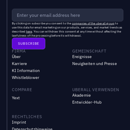
By clicking on subscribe you consent to the
companies of the uberall group
to
use this data for email marketing on our products, services, and market trends as
described
here
. You can withdraw this consent at any time without affecting the
lawfulness of the processing before its withdrawal.
FIRMA
GEMEINSCHAFT
Über
Ereignisse
Karriere
Neuigkeiten und Presse
KI Information
Whistleblower
COMPARE
UBERALL VERWENDEN
Akademie
Yext
Entwickler-Hub
RECHTLICHES
Imprint
Datenschutzhinweise