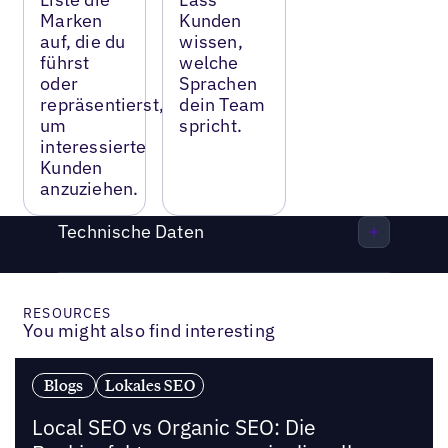
Marken
Kunden
auf, die du
wissen,
führst
welche
oder
Sprachen
repräsentierst,
dein Team
um
spricht.
interessierte
Kunden
anzuziehen.
Technische Daten
RESOURCES
You might also find interesting
Blogs
Lokales SEO
Local SEO vs Organic SEO: Die