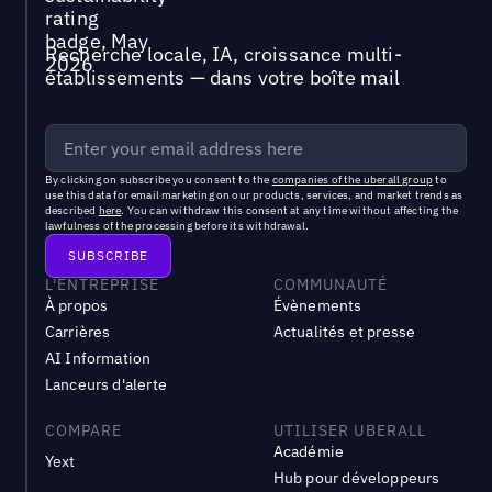
Recherche locale, IA, croissance multi-
établissements — dans votre boîte mail
By clicking on subscribe you consent to the
companies of the uberall group
to
use this data for email marketing on our products, services, and market trends as
described
here
. You can withdraw this consent at any time without affecting the
lawfulness of the processing before its withdrawal.
L'ENTREPRISE
COMMUNAUTÉ
À propos
Évènements
Carrières
Actualités et presse
AI Information
Lanceurs d'alerte
COMPARE
UTILISER UBERALL
Académie
Yext
Hub pour développeurs