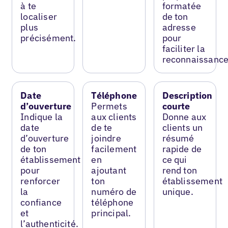
à te
formatée
localiser
de ton
plus
adresse
précisément.
pour
faciliter la
reconnaissance
Date
Téléphone
Description
d’ouverture
Permets
courte
Indique la
aux clients
Donne aux
date
de te
clients un
d’ouverture
joindre
résumé
de ton
facilement
rapide de
établissement
en
ce qui
pour
ajoutant
rend ton
renforcer
ton
établissement
la
numéro de
unique.
confiance
téléphone
et
principal.
l’authenticité.