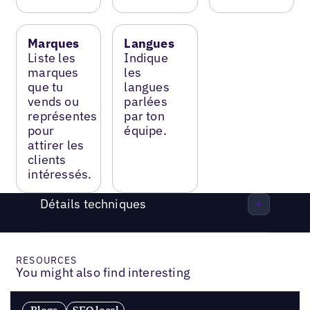
Marques
Langues
Liste les
Indique
marques
les
que tu
langues
vends ou
parlées
représentes
par ton
pour
équipe.
attirer les
clients
intéressés.
Détails techniques
RESOURCES
You might also find interesting