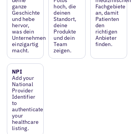
deine
Fotos
medizinischen
ganze
hoch, die
Fachgebiete
Geschichte
deinen
an, damit
und hebe
Standort,
Patienten
hervor,
deine
den
was dein
Produkte
richtigen
Unternehmen
und dein
Anbieter
einzigartig
Team
finden.
macht.
zeigen.
NPI
Add your
National
Provider
Identifier
to
authenticate
your
healthcare
listing.