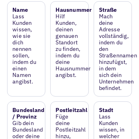
Name
Hausnummer
Straße
Lass
Hilf
Mach
Kunden
Kunden,
deine
wissen,
deinen
Adresse
wie sie
genauen
vollständig,
dich
Standort
indem du
nennen
zu finden,
den
sollen,
indem du
Straßennamen
indem du
deine
hinzufügst,
einen
Hausnummer
in dem
Namen
angibst.
sich dein
angibst.
Unternehmen
befindet.
Bundesland
Postleitzahl
Stadt
/ Provinz
Füge
Lass
Gib dein
deine
Kunden
Bundesland
Postleitzahl
wissen, in
oder deine
hinzu,
welcher