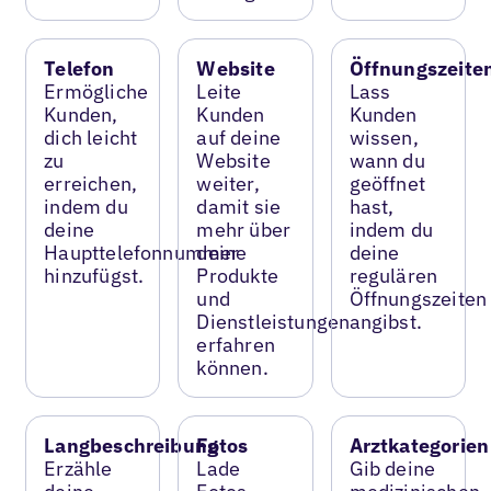
Telefon
Website
Öffnungszeite
Ermögliche
Leite
Lass
Kunden,
Kunden
Kunden
dich leicht
auf deine
wissen,
zu
Website
wann du
erreichen,
weiter,
geöffnet
indem du
damit sie
hast,
deine
mehr über
indem du
Haupttelefonnummer
deine
deine
hinzufügst.
Produkte
regulären
und
Öffnungszeiten
Dienstleistungen
angibst.
erfahren
können.
Langbeschreibung
Fotos
Arztkategorien
Erzähle
Lade
Gib deine