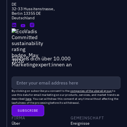
DE
32-33 Hussitenstrasse,
Berlin 13355 DE
Deutschland
Schließ dich über 10.000
Marketingexpert:innen an
By clicking on subscribe you consent to the
companies of the uberall group
to
use this data for email marketing on our products, services, and market trends as
described
here
. You can withdraw this consent at any time without affecting the
lawfulness of the processing before its withdrawal.
FIRMA
GEMEINSCHAFT
Über
Ereignisse