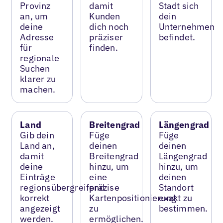
Provinz
damit
Stadt sich
an, um
Kunden
dein
deine
dich noch
Unternehmen
Adresse
präziser
befindet.
für
finden.
regionale
Suchen
klarer zu
machen.
Land
Breitengrad
Längengrad
Gib dein
Füge
Füge
Land an,
deinen
deinen
damit
Breitengrad
Längengrad
deine
hinzu, um
hinzu, um
Einträge
eine
deinen
regionsübergreifend
präzise
Standort
korrekt
Kartenpositionierung
exakt zu
angezeigt
zu
bestimmen.
werden.
ermöglichen.