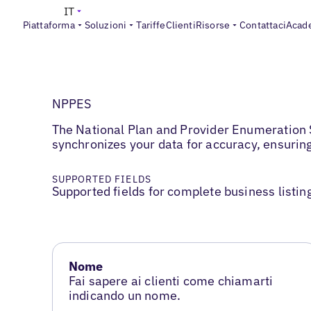
IT
Piattaforma
Soluzioni
Tariffe
Clienti
Risorse
Contattaci
Acad
NPPES
The National Plan and Provider Enumeration S
synchronizes your data for accuracy, ensurin
SUPPORTED FIELDS
Supported fields for complete business listin
Nome
Fai sapere ai clienti come chiamarti
indicando un nome.