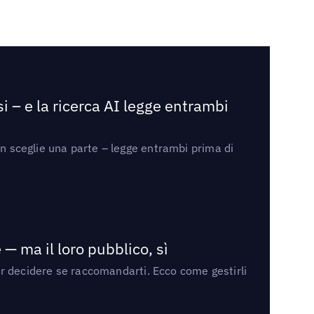
i – e la ricerca AI legge entrambi
on sceglie una parte – legge entrambi prima di
— ma il loro pubblico, sì
per decidere se raccomandarti. Ecco come gestirli