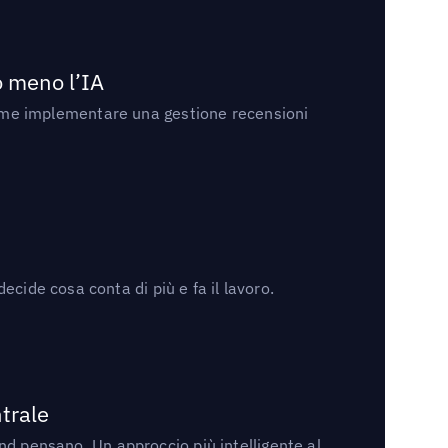
no meno l’IA
ri come implementare una gestione recensioni
cide cosa conta di più e fa il lavoro.
trale
rand pensano. Un approccio più intelligente al