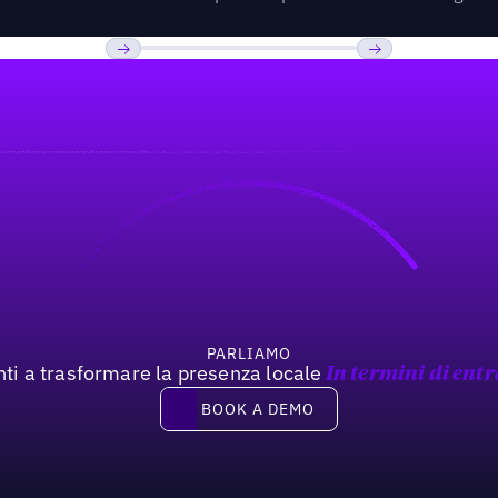
Previous
Prossimo
PARLIAMO
nti a trasformare la presenza locale
In termini di entr
Book a demo
BOOK A DEMO