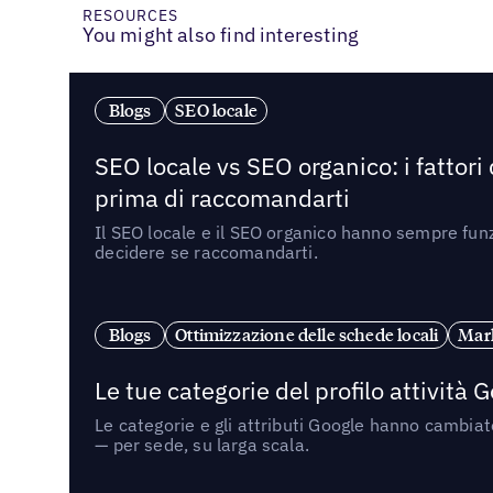
RESOURCES
You might also find interesting
Blogs
SEO locale
SEO locale vs SEO organico: i fattori
prima di raccomandarti
Il SEO locale e il SEO organico hanno sempre funz
decidere se raccomandarti.
Blogs
Ottimizzazione delle schede locali
Mark
Le tue categorie del profilo attività
Le categorie e gli attributi Google hanno cambiato
— per sede, su larga scala.