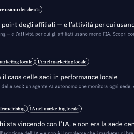
censioni dei clienti
point degli affiliati — e l’attività per cui usa
sing — e l’attività per cui gli affiliati usano meno l’IA. Scop
marketing locale
IA nel marketing locale
 il caos delle sedi in performance locale
e delle sedi: un agente AI autonomo che monitora ogni sede, de
 franchising
IA nel marketing locale
i sta vincendo con l’IA, e non era la sede cen
nell’adozione dell’IA – e non è il problema che i marketer di b