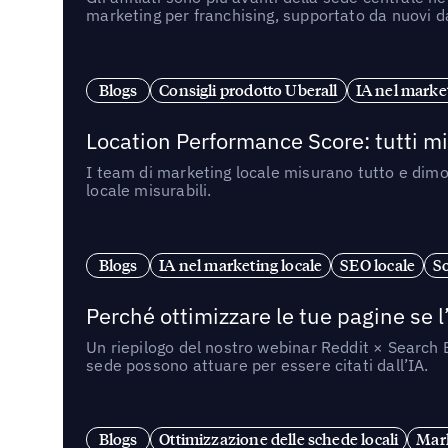
marketing per franchising, supportato da nuovi da
Blogs
Consigli prodotto Uberall
IA nel market
Location Performance Score: tutti m
I team di marketing locale misurano tutto e dimo
locale misurabili.
Blogs
IA nel marketing locale
SEO locale
So
Perché ottimizzare le tue pagine se l
Un riepilogo del nostro webinar Reddit × Search E
sede possono attuare per essere citati dall’IA.
Blogs
Ottimizzazione delle schede locali
Mark