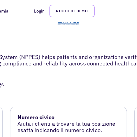
emia
Login
RICHIEDI DEMO
ystem (NPPES) helps patients and organizations verify
g compliance and reliability across connected healthca
gs
Numero civico
Aiuta i clienti a trovare la tua posizione
esatta indicando il numero civico.