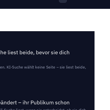
e liest beide, bevor sie dich
. KI-Suche wählt keine Seite – sie liest beide,
eändert – ihr Publikum schon
I-Suche liest, wenn sie entscheidet, ob sie dich