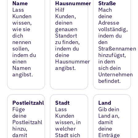
Name
Hausnummer
Straße
Lass
Hilf
Mach
Kunden
Kunden,
deine
wissen,
deinen
Adresse
wie sie
genauen
vollständig,
dich
Standort
indem du
nennen
zu finden,
den
sollen,
indem du
Straßennamen
indem du
deine
hinzufügst,
einen
Hausnummer
in dem
Namen
angibst.
sich dein
angibst.
Unternehmen
befindet.
Postleitzahl
Stadt
Land
Füge
Lass
Gib dein
deine
Kunden
Land an,
Postleitzahl
wissen, in
damit
hinzu,
welcher
deine
damit
Stadt sich
Einträge