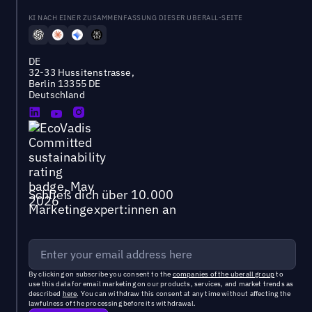
KI NACH EINER ZUSAMMENFASSUNG DIESER UBERALL-SEITE
DE
32-33 Hussitenstrasse,
Berlin 13355 DE
Deutschland
Schließ dich über 10.000
Marketingexpert:innen an
By clicking on subscribe you consent to the
companies of the uberall group
to
use this data for email marketing on our products, services, and market trends as
described
here
. You can withdraw this consent at any time without affecting the
lawfulness of the processing before its withdrawal.