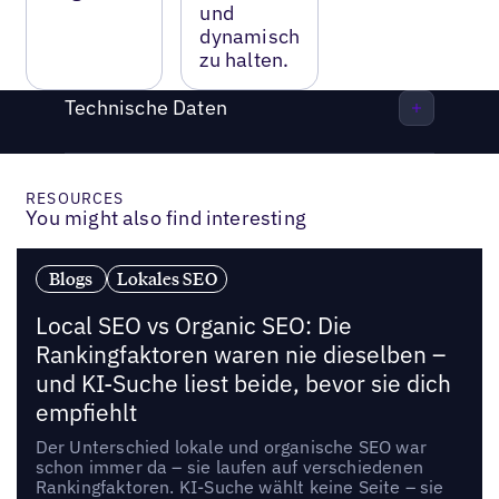
und
dynamisch
zu halten.
Technische Daten
RESOURCES
You might also find interesting
Blogs
Lokales SEO
Local SEO vs Organic SEO: Die
Rankingfaktoren waren nie dieselben –
und KI-Suche liest beide, bevor sie dich
empfiehlt
Der Unterschied lokale und organische SEO war
schon immer da – sie laufen auf verschiedenen
Rankingfaktoren. KI-Suche wählt keine Seite – sie