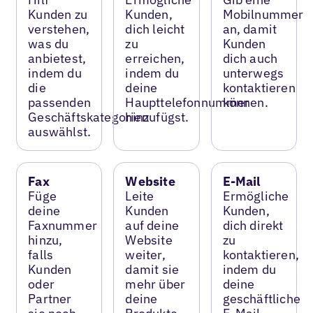
Kunden zu
Kunden,
Mobilnummer
verstehen,
dich leicht
an, damit
was du
zu
Kunden
anbietest,
erreichen,
dich auch
indem du
indem du
unterwegs
die
deine
kontaktieren
passenden
Haupttelefonnummer
können.
Geschäftskategorien
hinzufügst.
auswählst.
Fax
Website
E-Mail
Füge
Leite
Ermögliche
deine
Kunden
Kunden,
Faxnummer
auf deine
dich direkt
hinzu,
Website
zu
falls
weiter,
kontaktieren,
Kunden
damit sie
indem du
oder
mehr über
deine
Partner
deine
geschäftliche