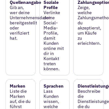
Quellenangabe
Soziale
Zahlungsoptio
Gib an,
Profile
Zeige,
wer deine
Verlinke
welche
Unternehmensdaten
deine
Zahlungsmetho
bereitgestellt
Social-
du
oder
Media-
akzeptierst,
verifiziert
Profile,
um Käufe
hat.
damit
zu
Kunden
erleichtern.
online mit
dir in
Kontakt
treten
können.
Marken
Sprachen
Dienstleistung
Liste die
Lass
Beschreibe
Marken
Kunden
die
auf, die du
wissen,
Dienstleistunge
führst
welche
die du