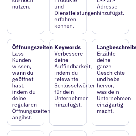
sie noch
Produkte
E-Mail-
nutzen.
und
Adresse
Dienstleistungen
hinzufügst.
erfahren
können.
Öffnungszeiten
Keywords
Langbeschreib
Lass
Verbessere
Erzähle
Kunden
deine
deine
wissen,
Auffindbarkeit,
ganze
wann du
indem du
Geschichte
geöffnet
relevante
und hebe
hast,
Schlüsselwörter
hervor,
indem du
für dein
was dein
deine
Unternehmen
Unternehmen
regulären
hinzufügst.
einzigartig
Öffnungszeiten
macht.
angibst.