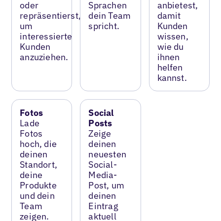
oder
Sprachen
anbietest,
repräsentierst,
dein Team
damit
um
spricht.
Kunden
interessierte
wissen,
Kunden
wie du
anzuziehen.
ihnen
helfen
kannst.
Fotos
Social
Lade
Posts
Fotos
Zeige
hoch, die
deinen
deinen
neuesten
Standort,
Social-
deine
Media-
Produkte
Post, um
und dein
deinen
Team
Eintrag
zeigen.
aktuell