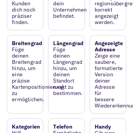
Kunden
dein
regionsübergre
dich noch
Unternehmen
korrekt
präziser
befindet.
angezeigt
finden.
werden.
Breitengrad
Längengrad
Angezeigte
Füge
Füge
Adresse
deinen
deinen
Zeige eine
Breitengrad
Längengrad
saubere,
hinzu, um
hinzu, um
formatierte
eine
deinen
Version
präzise
Standort
deiner
Kartenpositionierung
exakt zu
Adresse
zu
bestimmen.
für
ermöglichen.
bessere
Wiedererkennu
Kategorien
Telefon
Handy
Hilf
Ermögliche
Gib eine