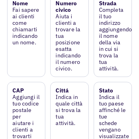
Nome
Numero
Strada
Fai sapere
civico
Completa
ai clienti
Aiuta i
il tuo
come
clienti a
indirizzo
chiamarti
trovare la
aggiungendo
indicando
tua
il nome
un nome.
posizione
della via
esatta
in cui si
indicando
trova la
il numero
tua
civico.
attività.
CAP
Cittá
Stato
Aggiungi il
Indica in
Indica il
tuo codice
quale città
tuo paese
postale
si trova la
affinché le
per
tua
tue
aiutare i
attività.
schede
clienti a
vengano
trovarti
visualizzate