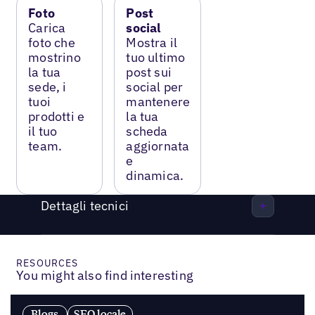
Foto
Post
Carica
social
foto che
Mostra il
mostrino
tuo ultimo
la tua
post sui
sede, i
social per
tuoi
mantenere
prodotti e
la tua
il tuo
scheda
team.
aggiornata
e
dinamica.
Dettagli tecnici
RESOURCES
You might also find interesting
Blogs
SEO locale