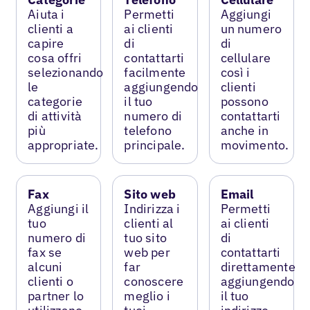
Aiuta i
Permetti
Aggiungi
clienti a
ai clienti
un numero
capire
di
di
cosa offri
contattarti
cellulare
selezionando
facilmente
così i
le
aggiungendo
clienti
categorie
il tuo
possono
di attività
numero di
contattarti
più
telefono
anche in
appropriate.
principale.
movimento.
Fax
Sito web
Email
Aggiungi il
Indirizza i
Permetti
tuo
clienti al
ai clienti
numero di
tuo sito
di
fax se
web per
contattarti
alcuni
far
direttamente
clienti o
conoscere
aggiungendo
partner lo
meglio i
il tuo