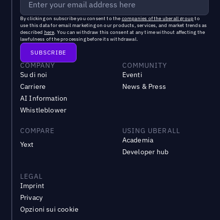
By clicking on subscribe you consent to the
companies of the uberall group
to
use this data for email marketing on our products, services, and market trends as
described
here
. You can withdraw this consent at any time without affecting the
lawfulness of the processing before its withdrawal.
COMPANY
COMMUNITY
Su di noi
Eventi
Carriere
News & Press
AI Information
Whistleblower
COMPARE
USING UBERALL
Academia
Yext
Developer hub
LEGAL
Imprint
Privacy
Opzioni sui cookie