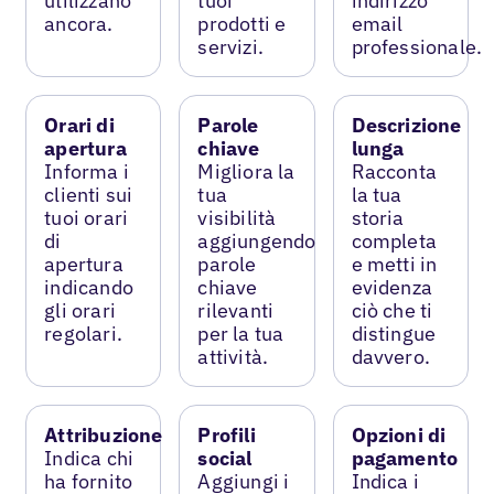
utilizzano
tuoi
indirizzo
ancora.
prodotti e
email
servizi.
professionale.
Orari di
Parole
Descrizione
apertura
chiave
lunga
Informa i
Migliora la
Racconta
clienti sui
tua
la tua
tuoi orari
visibilità
storia
di
aggiungendo
completa
apertura
parole
e metti in
indicando
chiave
evidenza
gli orari
rilevanti
ciò che ti
regolari.
per la tua
distingue
attività.
davvero.
Attribuzione
Profili
Opzioni di
Indica chi
social
pagamento
ha fornito
Aggiungi i
Indica i