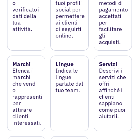
o
tuoi profili
metodi di
verificato i
social per
pagamento
dati della
permettere
accettati
tua
ai clienti
per
attività.
di seguirti
facilitare
online.
gli
acquisti.
Marchi
Lingue
Servizi
Elenca i
Indica le
Descrivi i
marchi
lingue
servizi che
che vendi
parlate dal
offri
o
tuo team.
affinché i
rappresenti
clienti
per
sappiano
attirare
come puoi
clienti
aiutarli.
interessati.