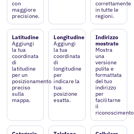
con
correttamente
maggiore
in tutte le
precisione.
regioni.
Latitudine
Longitudine
Indirizzo
Aggiungi
Aggiungi
mostrato
la tua
la tua
Mostra
coordinata
coordinata
una
di
di
versione
latitudine
longitudine
pulita e
per un
per
formattata
posizionamento
indicare la
del tuo
preciso
tua
indirizzo
sulla
posizione
per
mappa.
esatta.
facilitarne
il
riconoscimento
Categorie
Telefono
Cellulare