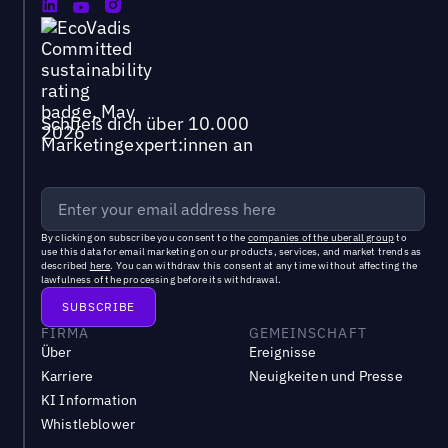
Schließ dich über 10.000
Marketingexpert:innen an
By clicking on subscribe you consent to the
companies of the uberall group
to
use this data for email marketing on our products, services, and market trends as
described
here
. You can withdraw this consent at any time without affecting the
lawfulness of the processing before its withdrawal.
FIRMA
GEMEINSCHAFT
Über
Ereignisse
Karriere
Neuigkeiten und Presse
KI Information
Whistleblower