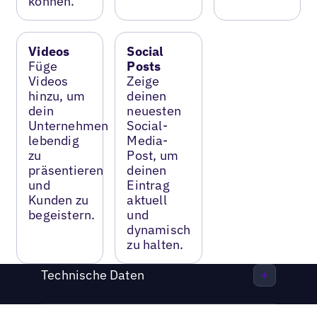
können.
Videos
Social
Füge
Posts
Videos
Zeige
hinzu, um
deinen
dein
neuesten
Unternehmen
Social-
lebendig
Media-
zu
Post, um
präsentieren
deinen
und
Eintrag
Kunden zu
aktuell
begeistern.
und
dynamisch
zu halten.
Technische Daten