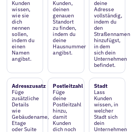
Kunden
Kunden,
deine
wissen,
deinen
Adresse
wie sie
genauen
vollständig,
dich
Standort
indem du
nennen
zu finden,
den
sollen,
indem du
Straßennamen
indem du
deine
hinzufügst,
einen
Hausnummer
in dem
Namen
angibst.
sich dein
angibst.
Unternehmen
befindet.
Adresszusatz
Postleitzahl
Stadt
Füge
Füge
Lass
zusätzliche
deine
Kunden
Details
Postleitzahl
wissen, in
wie
hinzu,
welcher
Gebäudename,
damit
Stadt sich
Etage
Kunden
dein
oder Suite
dich noch
Unternehmen