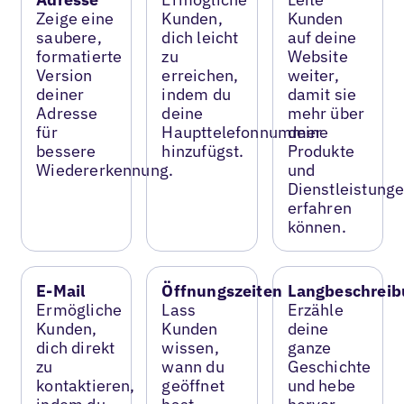
Zeige eine
Kunden,
Kunden
saubere,
dich leicht
auf deine
formatierte
zu
Website
Version
erreichen,
weiter,
deiner
indem du
damit sie
Adresse
deine
mehr über
für
Haupttelefonnummer
deine
bessere
hinzufügst.
Produkte
Wiedererkennung.
und
Dienstleistung
erfahren
können.
E-Mail
Öffnungszeiten
Langbeschreib
Ermögliche
Lass
Erzähle
Kunden,
Kunden
deine
dich direkt
wissen,
ganze
zu
wann du
Geschichte
kontaktieren,
geöffnet
und hebe