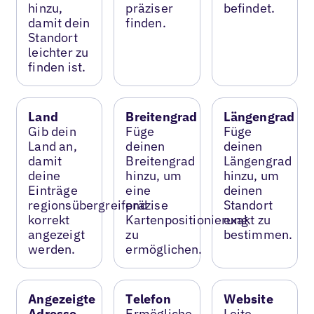
hinzu,
präziser
befindet.
damit dein
finden.
Standort
leichter zu
finden ist.
Land
Breitengrad
Längengrad
Gib dein
Füge
Füge
Land an,
deinen
deinen
damit
Breitengrad
Längengrad
deine
hinzu, um
hinzu, um
Einträge
eine
deinen
regionsübergreifend
präzise
Standort
korrekt
Kartenpositionierung
exakt zu
angezeigt
zu
bestimmen.
werden.
ermöglichen.
Angezeigte
Telefon
Website
Adresse
Ermögliche
Leite