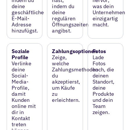
indem du
hast,
hervor,
deine
indem du
was dein
geschäftliche
deine
Unternehmen
E-Mail-
regulären
einzigartig
Adresse
Öffnungszeiten
macht.
hinzufügst.
angibst.
Soziale
Zahlungsoptionen
Fotos
Profile
Zeige,
Lade
Verlinke
welche
Fotos
deine
Zahlungsmethoden
hoch, die
Social-
du
deinen
Media-
akzeptierst,
Standort,
Profile,
um Käufe
deine
damit
zu
Produkte
Kunden
erleichtern.
und dein
online mit
Team
dir in
zeigen.
Kontakt
treten