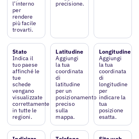
l’interno
precisione.
per
rendere
più facile
trovarti.
Stato
Latitudine
Longitudine
Indica il
Aggiungi
Aggiungi
tuo paese
la tua
la tua
affinché le
coordinata
coordinata
tue
di
di
schede
latitudine
longitudine
vengano
per un
per
visualizzate
posizionamento
indicare la
correttamente
preciso
tua
in tutte le
sulla
posizione
regioni.
mappa.
esatta.
Indirizzo
Telefono
Sito web