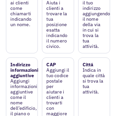
ai clienti
Aiuta i
il tuo
come
clienti a
indirizzo
chiamarti
trovare la
aggiungendo
indicando
tua
il nome
un nome.
posizione
della via
esatta
in cui si
indicando
trova la
il numero
tua
civico.
attività.
Indirizzo
CAP
Cittá
informazioni
Aggiungi il
Indica in
aggiuntive
tuo codice
quale città
Aggiungi
postale
si trova la
informazioni
per
tua
aggiuntive
aiutare i
attività.
come il
clienti a
nome
trovarti
dell’edificio,
con
il piano o
maggiore