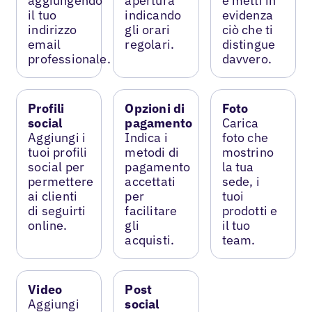
aggiungendo
apertura
e metti in
il tuo
indicando
evidenza
indirizzo
gli orari
ciò che ti
email
regolari.
distingue
professionale.
davvero.
Profili
Opzioni di
Foto
social
pagamento
Carica
Aggiungi i
Indica i
foto che
tuoi profili
metodi di
mostrino
social per
pagamento
la tua
permettere
accettati
sede, i
ai clienti
per
tuoi
di seguirti
facilitare
prodotti e
online.
gli
il tuo
acquisti.
team.
Video
Post
Aggiungi
social