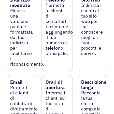
mostrato
Permetti
Indirizza i
Mostra
ai clienti
clienti al
una
di
tuo sito
versione
contattarti
web per
pulita e
facilmente
far
formattata
aggiungendo
conoscere
del tuo
il tuo
meglio i
indirizzo
numero di
tuoi
per
telefono
prodotti e
facilitarne
principale.
servizi.
il
riconoscimento.
Email
Orari di
Descrizione
Permetti
apertura
lunga
ai clienti
Informa i
Racconta
di
clienti sui
la tua
contattarti
tuoi orari
storia
direttamente
di
completa