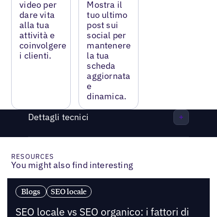
video per
Mostra il
dare vita
tuo ultimo
alla tua
post sui
attività e
social per
coinvolgere
mantenere
i clienti.
la tua
scheda
aggiornata
e
dinamica.
Dettagli tecnici
RESOURCES
You might also find interesting
Blogs
SEO locale
SEO locale vs SEO organico: i fattori di