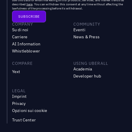
use this data for email marketing on our products, services, and market trends as
described
here
. You can withdraw this consent at any time without affecting the
lawfulness of the processing before its withdrawal.
COMPANY
COMMUNITY
Su di noi
Eventi
Carriere
News & Press
AI Information
Whistleblower
COMPARE
USING UBERALL
Academia
Yext
Developer hub
LEGAL
Imprint
Privacy
Opzioni sui cookie
Trust Center