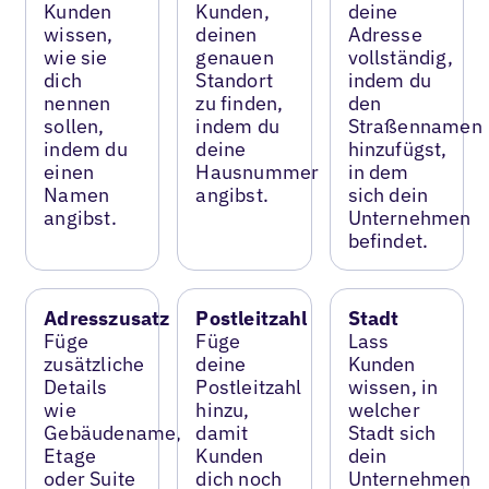
Kunden
Kunden,
deine
wissen,
deinen
Adresse
wie sie
genauen
vollständig,
dich
Standort
indem du
nennen
zu finden,
den
sollen,
indem du
Straßennamen
indem du
deine
hinzufügst,
einen
Hausnummer
in dem
Namen
angibst.
sich dein
angibst.
Unternehmen
befindet.
Adresszusatz
Postleitzahl
Stadt
Füge
Füge
Lass
zusätzliche
deine
Kunden
Details
Postleitzahl
wissen, in
wie
hinzu,
welcher
Gebäudename,
damit
Stadt sich
Etage
Kunden
dein
oder Suite
dich noch
Unternehmen