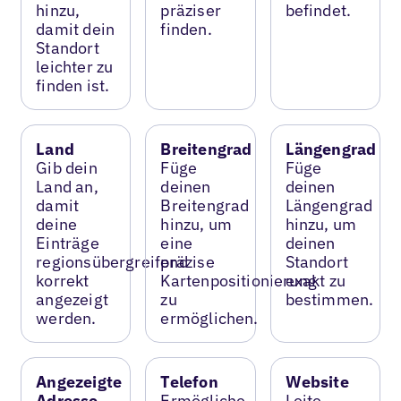
hinzu,
präziser
befindet.
damit dein
finden.
Standort
leichter zu
finden ist.
Land
Breitengrad
Längengrad
Gib dein
Füge
Füge
Land an,
deinen
deinen
damit
Breitengrad
Längengrad
deine
hinzu, um
hinzu, um
Einträge
eine
deinen
regionsübergreifend
präzise
Standort
korrekt
Kartenpositionierung
exakt zu
angezeigt
zu
bestimmen.
werden.
ermöglichen.
Angezeigte
Telefon
Website
Adresse
Ermögliche
Leite