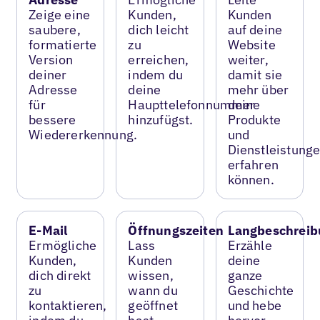
Zeige eine
Kunden,
Kunden
saubere,
dich leicht
auf deine
formatierte
zu
Website
Version
erreichen,
weiter,
deiner
indem du
damit sie
Adresse
deine
mehr über
für
Haupttelefonnummer
deine
bessere
hinzufügst.
Produkte
Wiedererkennung.
und
Dienstleistung
erfahren
können.
E-Mail
Öffnungszeiten
Langbeschreib
Ermögliche
Lass
Erzähle
Kunden,
Kunden
deine
dich direkt
wissen,
ganze
zu
wann du
Geschichte
kontaktieren,
geöffnet
und hebe