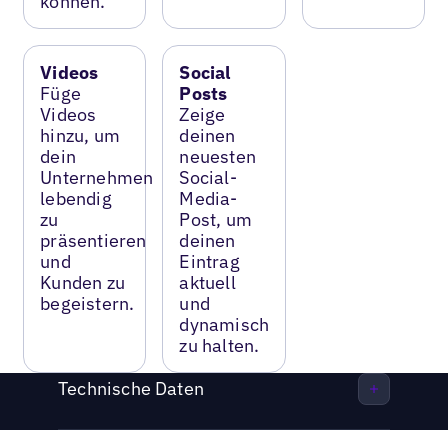
können.
Videos
Social
Füge
Posts
Videos
Zeige
hinzu, um
deinen
dein
neuesten
Unternehmen
Social-
lebendig
Media-
zu
Post, um
präsentieren
deinen
und
Eintrag
Kunden zu
aktuell
begeistern.
und
dynamisch
zu halten.
Technische Daten