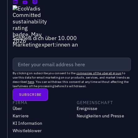
Schließ dich über 10.000
Marketingexpert:innen an
By clicking on subscribe you consent to the
companies of the uberall group
to
use this data for email marketing on our products, services, and market trends as
described
here
. You can withdraw this consent at any time without affecting the
lawfulness of the processing before its withdrawal.
FIRMA
GEMEINSCHAFT
Über
Ereignisse
Karriere
Neuigkeiten und Presse
KI Information
Whistleblower