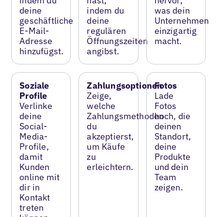
indem du
hast,
hervor,
deine
indem du
was dein
geschäftliche
deine
Unternehmen
E-Mail-
regulären
einzigartig
Adresse
Öffnungszeiten
macht.
hinzufügst.
angibst.
Soziale
Zahlungsoptionen
Fotos
Profile
Zeige,
Lade
Verlinke
welche
Fotos
deine
Zahlungsmethoden
hoch, die
Social-
du
deinen
Media-
akzeptierst,
Standort,
Profile,
um Käufe
deine
damit
zu
Produkte
Kunden
erleichtern.
und dein
online mit
Team
dir in
zeigen.
Kontakt
treten