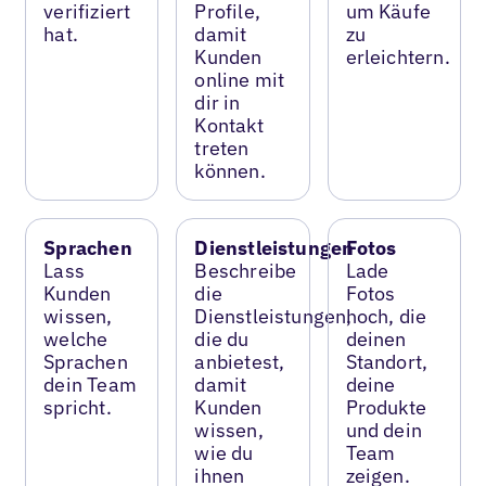
verifiziert
Profile,
um Käufe
hat.
damit
zu
Kunden
erleichtern.
online mit
dir in
Kontakt
treten
können.
Sprachen
Dienstleistungen
Fotos
Lass
Beschreibe
Lade
Kunden
die
Fotos
wissen,
Dienstleistungen,
hoch, die
welche
die du
deinen
Sprachen
anbietest,
Standort,
dein Team
damit
deine
spricht.
Kunden
Produkte
wissen,
und dein
wie du
Team
ihnen
zeigen.