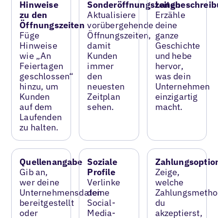
Hinweise
Sonderöffnungszeiten
Langbeschreib
zu den
Aktualisiere
Erzähle
Öffnungszeiten
vorübergehende
deine
Füge
Öffnungszeiten,
ganze
Hinweise
damit
Geschichte
wie „An
Kunden
und hebe
Feiertagen
immer
hervor,
geschlossen“
den
was dein
hinzu, um
neuesten
Unternehmen
Kunden
Zeitplan
einzigartig
auf dem
sehen.
macht.
Laufenden
zu halten.
Quellenangabe
Soziale
Zahlungsoptio
Gib an,
Profile
Zeige,
wer deine
Verlinke
welche
Unternehmensdaten
deine
Zahlungsmetho
bereitgestellt
Social-
du
oder
Media-
akzeptierst,