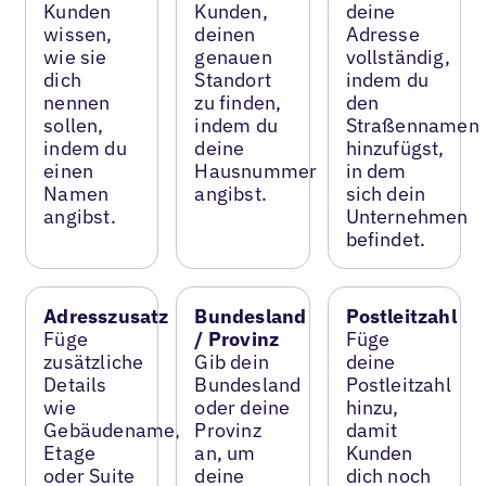
Kunden
Kunden,
deine
wissen,
deinen
Adresse
wie sie
genauen
vollständig,
dich
Standort
indem du
nennen
zu finden,
den
sollen,
indem du
Straßennamen
indem du
deine
hinzufügst,
einen
Hausnummer
in dem
Namen
angibst.
sich dein
angibst.
Unternehmen
befindet.
Adresszusatz
Bundesland
Postleitzahl
Füge
/ Provinz
Füge
zusätzliche
Gib dein
deine
Details
Bundesland
Postleitzahl
wie
oder deine
hinzu,
Gebäudename,
Provinz
damit
Etage
an, um
Kunden
oder Suite
deine
dich noch