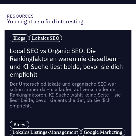
RESOURCES
You might also find interesting
Blogs
Lokales SEO
Local SEO vs Organic SEO: Die
Rankingfaktoren waren nie dieselben –
und KI-Suche liest beide, bevor sie dich
empfiehlt
Der Unterschied lokale und organische SEO war
schon immer da – sie laufen auf verschiedenen
Rankingfaktoren. KI-Suche wählt keine Seite – sie
liest beide, bevor sie entscheidet, ob sie dich
empfiehlt.
Blogs
Lokales Listings-Management
Google Marketing