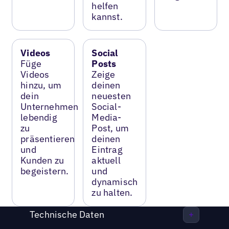
helfen
kannst.
Videos
Social
Füge
Posts
Videos
Zeige
hinzu, um
deinen
dein
neuesten
Unternehmen
Social-
lebendig
Media-
zu
Post, um
präsentieren
deinen
und
Eintrag
Kunden zu
aktuell
begeistern.
und
dynamisch
zu halten.
Technische Daten