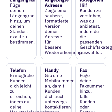
Füge
Adresse
Hilf
deinen
Zeige eine
Kunden zu
Längengrad
saubere,
verstehen,
hinzu, um
formatierte
was du
deinen
Version
anbietest,
Standort
deiner
indem du
exakt zu
Adresse
die
bestimmen.
für
passenden
bessere
Geschäftskateg
Wiedererkennung.
auswählst.
Telefon
Handy
Fax
Ermögliche
Gib eine
Füge
Kunden,
Mobilnummer
deine
dich leicht
an, damit
Faxnummer
zu
Kunden
hinzu,
erreichen,
dich auch
falls
indem du
unterwegs
Kunden
deine
kontaktieren
oder