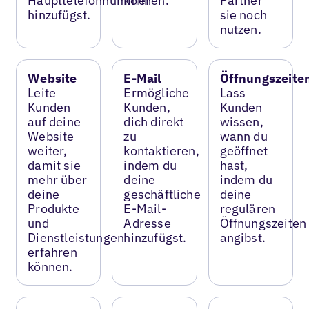
Haupttelefonnummer
können.
Partner
hinzufügst.
sie noch
nutzen.
Website
E-Mail
Öffnungszeite
Leite
Ermögliche
Lass
Kunden
Kunden,
Kunden
auf deine
dich direkt
wissen,
Website
zu
wann du
weiter,
kontaktieren,
geöffnet
damit sie
indem du
hast,
mehr über
deine
indem du
deine
geschäftliche
deine
Produkte
E-Mail-
regulären
und
Adresse
Öffnungszeiten
Dienstleistungen
hinzufügst.
angibst.
erfahren
können.