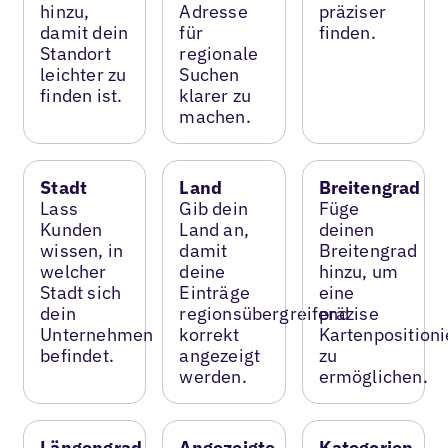
hinzu,
Adresse
präziser
damit dein
für
finden.
Standort
regionale
leichter zu
Suchen
finden ist.
klarer zu
machen.
Stadt
Land
Breitengrad
Lass
Gib dein
Füge
Kunden
Land an,
deinen
wissen, in
damit
Breitengrad
welcher
deine
hinzu, um
Stadt sich
Einträge
eine
dein
regionsübergreifend
präzise
Unternehmen
korrekt
Kartenposition
befindet.
angezeigt
zu
werden.
ermöglichen.
Längengrad
Angezeigte
Kategorien