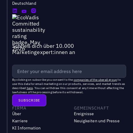
Deutschland
Schließ dich über 10.000
Marketingexpert:innen an
By clicking on subscribe you consent to the
companies of the uberall group
to
use this data for email marketing on our products, services, and market trends as
described
here
. You can withdraw this consent at any time without affecting the
lawfulness of the processing before its withdrawal.
FIRMA
GEMEINSCHAFT
Über
Ereignisse
Karriere
Neuigkeiten und Presse
KI Information