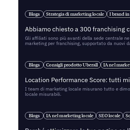
Blogs
Strategia di marketing locale
I brand in
Abbiamo chiesto a 300 franchising ch
Gli affiliati sono più avanti della sede centrale 
marketing per franchising, supportato da nuovi da
Blogs
Consigli prodotto Uberall
IA nel market
Location Performance Score: tutti m
I team di marketing locale misurano tutto e dimo
locale misurabili.
Blogs
IA nel marketing locale
SEO locale
So