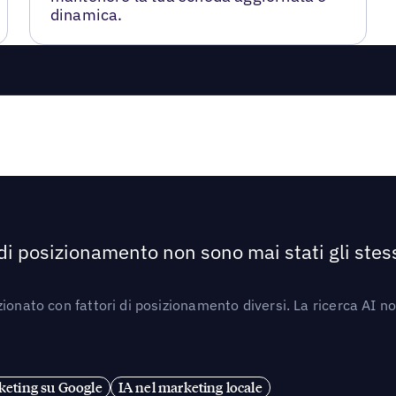
dinamica.
 di posizionamento non sono mai stati gli stess
ionato con fattori di posizionamento diversi. La ricerca AI n
eting su Google
IA nel marketing locale