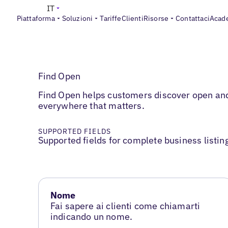
IT
Piattaforma
Soluzioni
Tariffe
Clienti
Risorse
Contattaci
Acad
Find Open
Find Open helps customers discover open and a
everywhere that matters.
SUPPORTED FIELDS
Supported fields for complete business listin
Nome
Fai sapere ai clienti come chiamarti
indicando un nome.