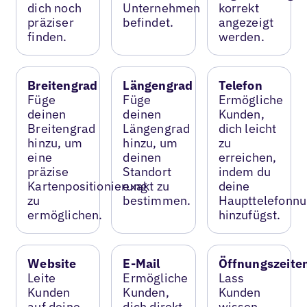
dich noch
Unternehmen
korrekt
präziser
befindet.
angezeigt
finden.
werden.
Breitengrad
Längengrad
Telefon
Füge
Füge
Ermögliche
deinen
deinen
Kunden,
Breitengrad
Längengrad
dich leicht
hinzu, um
hinzu, um
zu
eine
deinen
erreichen,
präzise
Standort
indem du
Kartenpositionierung
exakt zu
deine
zu
bestimmen.
Haupttelefonn
ermöglichen.
hinzufügst.
Website
E-Mail
Öffnungszeite
Leite
Ermögliche
Lass
Kunden
Kunden,
Kunden
auf deine
dich direkt
wissen,