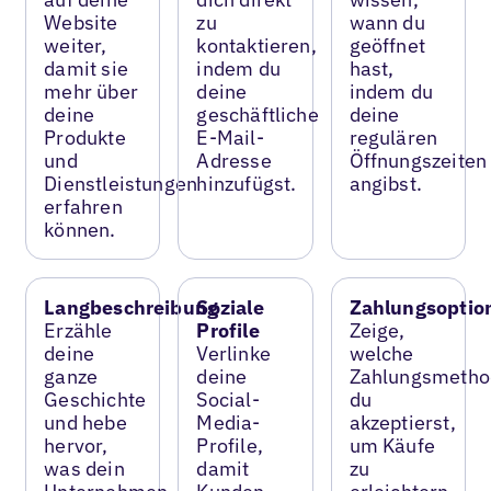
Website
zu
wann du
weiter,
kontaktieren,
geöffnet
damit sie
indem du
hast,
mehr über
deine
indem du
deine
geschäftliche
deine
Produkte
E-Mail-
regulären
und
Adresse
Öffnungszeiten
Dienstleistungen
hinzufügst.
angibst.
erfahren
können.
Langbeschreibung
Soziale
Zahlungsoptio
Erzähle
Profile
Zeige,
deine
Verlinke
welche
ganze
deine
Zahlungsmetho
Geschichte
Social-
du
und hebe
Media-
akzeptierst,
hervor,
Profile,
um Käufe
was dein
damit
zu