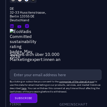
DE
32-33 Hussitenstrasse,
Berlin 13355 DE
Deutschland
Schließ dich über 10.000
Marketingexpert:innen an
By clicking on subscribe you consent to the
companies of the uberall group
to
use this data for email marketing on our products, services, and market trends as
described
here
. You can withdraw this consent at any time without affecting the
lawfulness of the processing before its withdrawal.
FIRMA
GEMEINSCHAFT