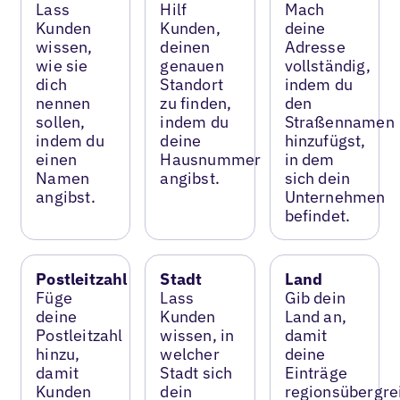
Lass
Hilf
Mach
Kunden
Kunden,
deine
wissen,
deinen
Adresse
wie sie
genauen
vollständig,
dich
Standort
indem du
nennen
zu finden,
den
sollen,
indem du
Straßennamen
indem du
deine
hinzufügst,
einen
Hausnummer
in dem
Namen
angibst.
sich dein
angibst.
Unternehmen
befindet.
Postleitzahl
Stadt
Land
Füge
Lass
Gib dein
deine
Kunden
Land an,
Postleitzahl
wissen, in
damit
hinzu,
welcher
deine
damit
Stadt sich
Einträge
Kunden
dein
regionsübergre