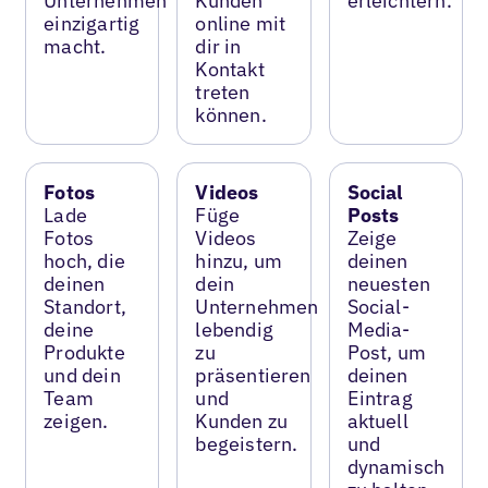
Unternehmen
Kunden
erleichtern.
einzigartig
online mit
macht.
dir in
Kontakt
treten
können.
Fotos
Videos
Social
Lade
Füge
Posts
Fotos
Videos
Zeige
hoch, die
hinzu, um
deinen
deinen
dein
neuesten
Standort,
Unternehmen
Social-
deine
lebendig
Media-
Produkte
zu
Post, um
und dein
präsentieren
deinen
Team
und
Eintrag
zeigen.
Kunden zu
aktuell
begeistern.
und
dynamisch