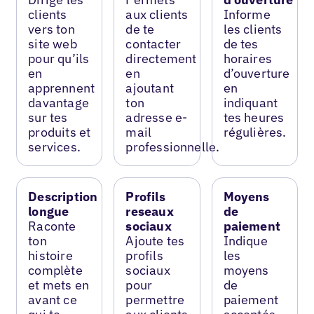
clients
aux clients
Informe
vers ton
de te
les clients
site web
contacter
de tes
pour qu’ils
directement
horaires
en
en
d’ouverture
apprennent
ajoutant
en
davantage
ton
indiquant
sur tes
adresse e-
tes heures
produits et
mail
régulières.
services.
professionnelle.
Description
Profils
Moyens
longue
reseaux
de
Raconte
sociaux
paiement
ton
Ajoute tes
Indique
histoire
profils
les
complète
sociaux
moyens
et mets en
pour
de
avant ce
permettre
paiement