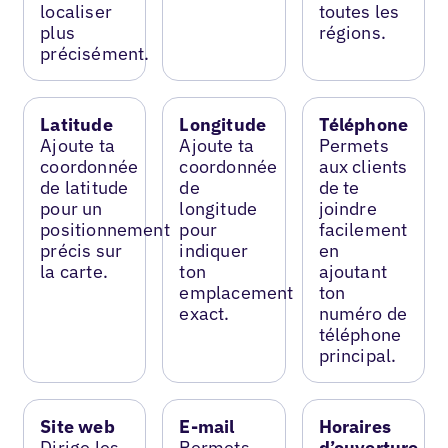
localiser
toutes les
plus
régions.
précisément.
Latitude
Longitude
Téléphone
Ajoute ta
Ajoute ta
Permets
coordonnée
coordonnée
aux clients
de latitude
de
de te
pour un
longitude
joindre
positionnement
pour
facilement
précis sur
indiquer
en
la carte.
ton
ajoutant
emplacement
ton
exact.
numéro de
téléphone
principal.
Site web
E-mail
Horaires
Dirige les
Permets
d’ouverture