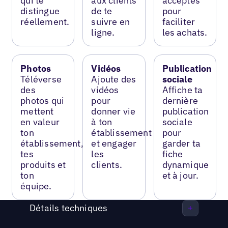
qui te
aux clients
acceptés
distingue
de te
pour
réellement.
suivre en
faciliter
ligne.
les achats.
Photos
Vidéos
Publication
Téléverse
Ajoute des
sociale
des
vidéos
Affiche ta
photos qui
pour
dernière
mettent
donner vie
publication
en valeur
à ton
sociale
ton
établissement
pour
établissement,
et engager
garder ta
tes
les
fiche
produits et
clients.
dynamique
ton
et à jour.
équipe.
Détails techniques