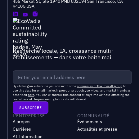
455 Market St, Ste 1940 PMB 832194 San Francisco, CA
94105 USA
Recherche locale, IA, croissance multi-
établissements — dans votre boîte mail
By clicking on subscribe you consent to the
companies of the uberall group
to
use this data for email marketing on our products, services, and market trends as
described
here
. You can withdraw this consent at any time without affecting the
lawfulness of the processing before its withdrawal.
L'ENTREPRISE
COMMUNAUTÉ
À propos
Évènements
Carrières
Actualités et presse
AI Information