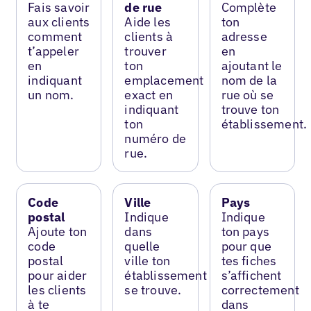
Fais savoir
de rue
Complète
aux clients
Aide les
ton
comment
clients à
adresse
t’appeler
trouver
en
en
ton
ajoutant le
indiquant
emplacement
nom de la
un nom.
exact en
rue où se
indiquant
trouve ton
ton
établissement.
numéro de
rue.
Code
Ville
Pays
postal
Indique
Indique
Ajoute ton
dans
ton pays
code
quelle
pour que
postal
ville ton
tes fiches
pour aider
établissement
s’affichent
les clients
se trouve.
correctement
à te
dans