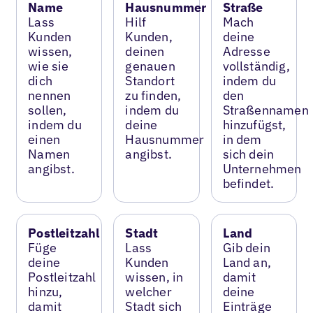
Name
Hausnummer
Straße
Lass
Hilf
Mach
Kunden
Kunden,
deine
wissen,
deinen
Adresse
wie sie
genauen
vollständig,
dich
Standort
indem du
nennen
zu finden,
den
sollen,
indem du
Straßennamen
indem du
deine
hinzufügst,
einen
Hausnummer
in dem
Namen
angibst.
sich dein
angibst.
Unternehmen
befindet.
Postleitzahl
Stadt
Land
Füge
Lass
Gib dein
deine
Kunden
Land an,
Postleitzahl
wissen, in
damit
hinzu,
welcher
deine
damit
Stadt sich
Einträge