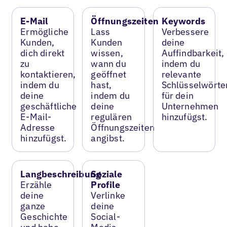
E-Mail
Öffnungszeiten
Keywords
Ermögliche
Lass
Verbessere
Kunden,
Kunden
deine
dich direkt
wissen,
Auffindbarkeit,
zu
wann du
indem du
kontaktieren,
geöffnet
relevante
indem du
hast,
Schlüsselwörte
deine
indem du
für dein
geschäftliche
deine
Unternehmen
E-Mail-
regulären
hinzufügst.
Adresse
Öffnungszeiten
hinzufügst.
angibst.
Langbeschreibung
Soziale
Erzähle
Profile
deine
Verlinke
ganze
deine
Geschichte
Social-