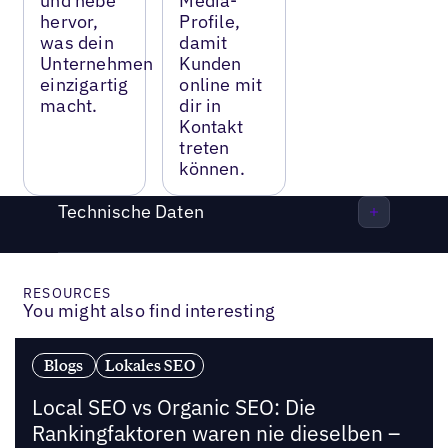
und hebe
Media-
hervor,
Profile,
was dein
damit
Unternehmen
Kunden
einzigartig
online mit
macht.
dir in
Kontakt
treten
können.
Technische Daten
RESOURCES
You might also find interesting
Blogs
Lokales SEO
Local SEO vs Organic SEO: Die
Rankingfaktoren waren nie dieselben –