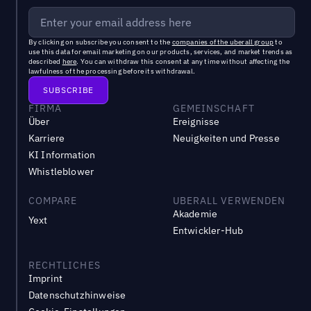
By clicking on subscribe you consent to the
companies of the uberall group
to
use this data for email marketing on our products, services, and market trends as
described
here
. You can withdraw this consent at any time without affecting the
lawfulness of the processing before its withdrawal.
FIRMA
GEMEINSCHAFT
Über
Ereignisse
Karriere
Neuigkeiten und Presse
KI Information
Whistleblower
COMPARE
UBERALL VERWENDEN
Akademie
Yext
Entwickler-Hub
RECHTLICHES
Imprint
Datenschutzhinweise