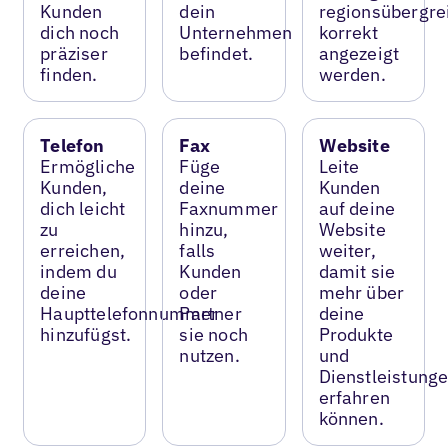
Kunden
dein
regionsübergre
dich noch
Unternehmen
korrekt
präziser
befindet.
angezeigt
finden.
werden.
Telefon
Fax
Website
Ermögliche
Füge
Leite
Kunden,
deine
Kunden
dich leicht
Faxnummer
auf deine
zu
hinzu,
Website
erreichen,
falls
weiter,
indem du
Kunden
damit sie
deine
oder
mehr über
Haupttelefonnummer
Partner
deine
hinzufügst.
sie noch
Produkte
nutzen.
und
Dienstleistung
erfahren
können.