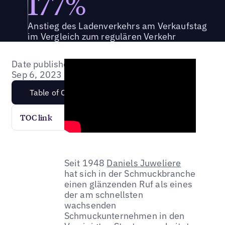
177%
Anstieg des Ladenverkehrs am Verkaufstag
im Vergleich zum regulären Verkehr
Date published:
Sep 6, 2023
Table of Content
TOC link
Seit 1948
Daniels Juweliere
hat sich in der Schmuckbranche
einen glänzenden Ruf als eines
der am schnellsten
wachsenden
Schmuckunternehmen in den