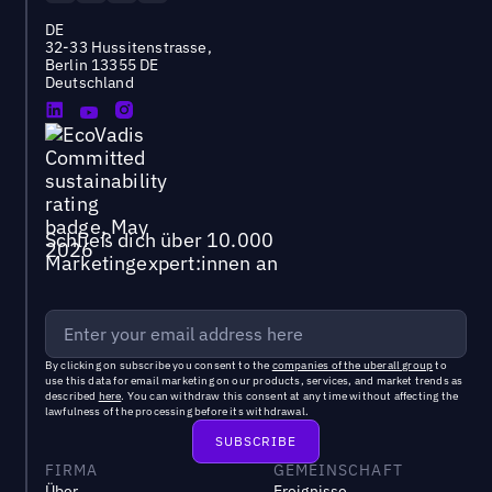
DE
32-33 Hussitenstrasse,
Berlin 13355 DE
Deutschland
Schließ dich über 10.000
Marketingexpert:innen an
By clicking on subscribe you consent to the
companies of the uberall group
to
use this data for email marketing on our products, services, and market trends as
described
here
. You can withdraw this consent at any time without affecting the
lawfulness of the processing before its withdrawal.
FIRMA
GEMEINSCHAFT
Über
Ereignisse