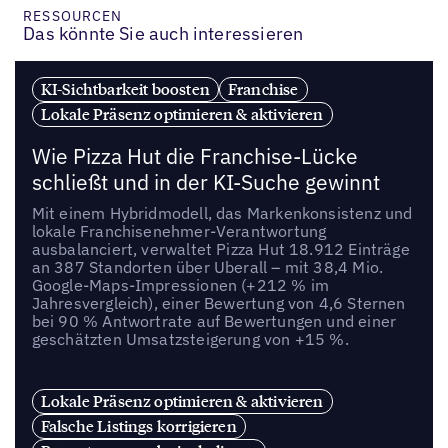
RESSOURCEN
Das könnte Sie auch interessieren
KI-Sichtbarkeit boosten
Franchise
Lokale Präsenz optimieren & aktivieren
Wie Pizza Hut die Franchise-Lücke
schließt und in der KI-Suche gewinnt
Mit einem Hybridmodell, das Markenkonsistenz und
lokale Franchisenehmer-Verantwortung
ausbalanciert, verwaltet Pizza Hut 18.912 Einträge
an 387 Standorten über Uberall – mit 38,4 Mio.
Google-Maps-Impressionen (+212 % im
Jahresvergleich), einer Bewertung von 4,6 Sternen
bei 90 % Antwortrate auf Bewertungen und einer
geschätzten Umsatzsteigerung von +15 %.
Lokale Präsenz optimieren & aktivieren
Falsche Listings korrigieren