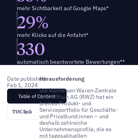
mehr Sichtbarkeit auf Google Maps*
29%
mehr Klicks auf die Anfahrt*
330
automatisch beantwortete Bewertungen**
Date published:
Herausforderung
Feb 1, 2024
Die Raiffeisen Waren-Zentrale
Table of Content
Rhein-Main AG (RWZ) hat ein
breites Produkt- und
Serviceportfolio für Geschäfts-
TOC link
und Privatkund:innen – und
deshalb zahlreiche
Unternehmensprofile, die es
mit tagesaktuellen