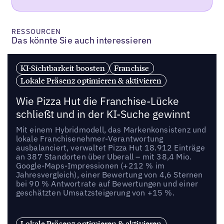
RESSOURCEN
Das könnte Sie auch interessieren
KI-Sichtbarkeit boosten
Franchise
Lokale Präsenz optimieren & aktivieren
Wie Pizza Hut die Franchise-Lücke
schließt und in der KI-Suche gewinnt
Mit einem Hybridmodell, das Markenkonsistenz und
lokale Franchisenehmer-Verantwortung
ausbalanciert, verwaltet Pizza Hut 18.912 Einträge
an 387 Standorten über Uberall – mit 38,4 Mio.
Google-Maps-Impressionen (+212 % im
Jahresvergleich), einer Bewertung von 4,6 Sternen
bei 90 % Antwortrate auf Bewertungen und einer
geschätzten Umsatzsteigerung von +15 %.
Lokale Präsenz optimieren & aktivieren