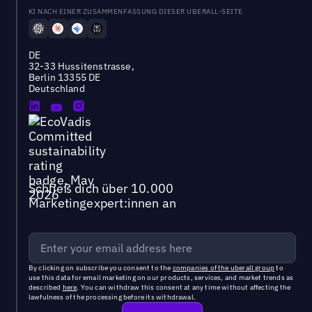
KI NACH EINER ZUSAMMENFASSUNG DIESER UBERALL-SEITE
DE
32-33 Hussitenstrasse,
Berlin 13355 DE
Deutschland
Schließ dich über 10.000
Marketingexpert:innen an
By clicking on subscribe you consent to the
companies of the uberall group
to
use this data for email marketing on our products, services, and market trends as
described
here
. You can withdraw this consent at any time without affecting the
lawfulness of the processing before its withdrawal.