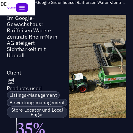
Success Story
>
Google Greenhouse: Raiffeisen Waren-Zentrale Rhein-Main AG erhöht Sichtbarkeit mit Uberall
DE
Im Google-
Gewächshaus:
Raiffeisen Waren-
Zentrale Rhein-Main
AG steigert
Sichtbarkeit mit
Uberall
Client
Products used
Listings-Management
Bewertungsmanagement
Store Locator und Local
Pages
35%