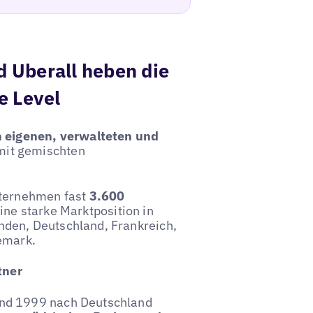
d Uberall heben die
e Level
n eigenen, verwalteten und
mit gemischten
nternehmen fast
3.600
ine starke Marktposition in
den, Deutschland, Frankreich,
emark.
tner
und 1999 nach Deutschland