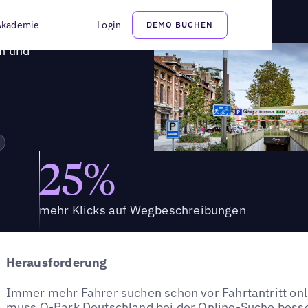
seraten und Bewertungsmanagement
Akademie
Login
DEMO BUCHEN
en und
25%
mehr Klicks auf Wegbeschreibungen
Herausforderung
Immer mehr Fahrer suchen schon vor Fahrtantritt onl
muss Q-Park Deutschland bei der Online-Suche besser