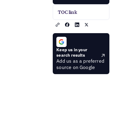
TOC link
Keep us in your
search results
Add us as a preferred
source on Google