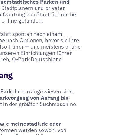
nnerstädtisches Parken und
n Stadtplanern und privaten
ufwertung von Stadträumen bei
 online gefunden.
Fahrt spontan nach einem
ne nach Optionen, bevor sie ihre
lso früher — und meistens online
u unseren Einrichtungen führen
trieb, Q-Park Deutschland
gang
 Parkplätzen angewiesen sind,
arkvorgang von Anfang bis
t in der größten Suchmaschine
 wie meinestadt.de oder
ttformen werden sowohl von