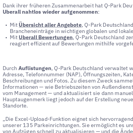
Dank ihrer früheren Zusammenarbeit hat Q-Park De
Uberall nahtlos wieder aufgenommen
:
Mit
Übersicht aller Angebote
, Q-Park Deutschland
Brancheneinträge in wichtigen globalen und lokal
Mit
Uberall Bewertungen
, Q-Park Deutschland ze
reagiert effizient auf Bewertungen mithilfe vorgef
Durch
Auflistungen
, Q-Park Deutschland verwaltet w
Adresse, Telefonnummer (NAP), Öffnungszeiten, Kateg
Beschreibungen und Fotos. Zu diesem Zweck sammelt
Informationen — wie Betriebszeiten von Außendienst
vom Management — und aktualisiert sie dann manuell
Hauptaugenmerk liegt jedoch auf der Erstellung neuer
Standorte.
„Die Excel-Upload-Funktion eignet sich hervorragend
unserer 135 Parkeinrichtungen. Sie ermöglicht es uns
von Aufzügen schnell zu aktualisieren — und die Änd