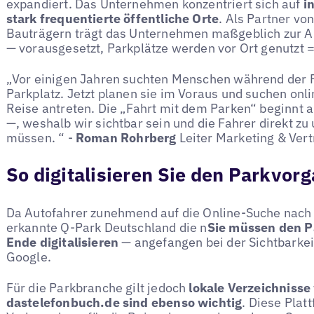
expandiert. Das Unternehmen konzentriert sich auf
i
stark frequentierte öffentliche Orte
. Als Partner vo
Bauträgern trägt das Unternehmen maßgeblich zur A
— vorausgesetzt, Parkplätze werden vor Ort genutzt =
„Vor einigen Jahren suchten Menschen während der 
Parkplatz. Jetzt planen sie im Voraus und suchen onli
Reise antreten. Die „Fahrt mit dem Parken“ beginnt a
—, weshalb wir sichtbar sein und die Fahrer direkt z
müssen. “ -
Roman Rohrberg
Leiter Marketing & Ver
So digitalisieren Sie den Parkvor
Da Autofahrer zunehmend auf die Online-Suche nach
erkannte Q-Park Deutschland die n
Sie müssen den P
Ende digitalisieren
— angefangen bei der Sichtbarkei
Google.
Für die Parkbranche gilt jedoch
lokale Verzeichnisse
dastelefonbuch.de sind ebenso wichtig
. Diese Pla