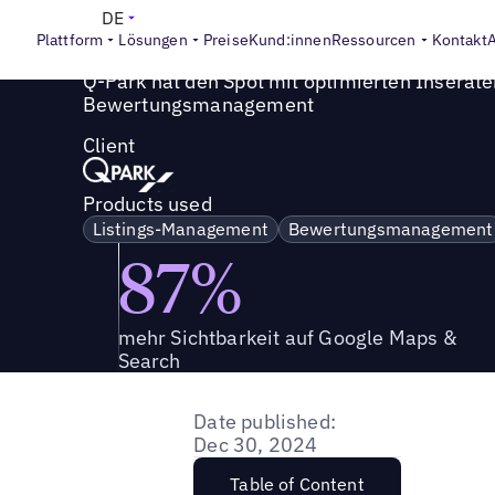
Success Story
>
Q-Park hat den Spot mit optimierten In
DE
Plattform
Lösungen
Preise
Kund:innen
Ressourcen
Kontakt
Q-Park hat den Spot mit optimierten Inserat
Bewertungsmanagement
Client
Products used
Listings-Management
Bewertungsmanagement
87%
mehr Sichtbarkeit auf Google Maps &
Search
Date published:
Dec 30, 2024
Table of Content