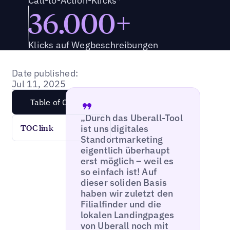
Call-to-Action-Klicks*
36.000+
Klicks auf Wegbeschreibungen
Date published:
Jul 11, 2025
Table of Content
„Durch das Uberall-Tool
ist uns digitales
TOC link
Standortmarketing
eigentlich überhaupt
erst möglich – weil es
so einfach ist! Auf
dieser soliden Basis
haben wir zuletzt den
Filialfinder und die
lokalen Landingpages
von Uberall noch mit