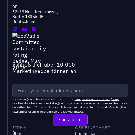
DE
32-33 Hussitenstrasse,
Berlin 13355 DE
Deutschland
Schließ dich über 10.000
Marketingexpert:innen an
By clicking on subscribe you consent to the
companies of the uberall group
to
use this data for email marketing on our products, services, and market trends as
described
here
. You can withdraw this consent at any time without affecting the
lawfulness of the processing before its withdrawal.
FIRMA
GEMEINSCHAFT
Über
Ereignisse