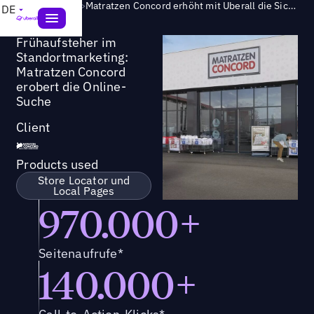
Success Story
>
Matratzen Concord erhöht mit Uberall die Sichtbarkeit von Geschäften an über 560 Standorten
DE
Frühaufsteher im
Standortmarketing:
Matratzen Concord
erobert die Online-
Suche
Client
Products used
Store Locator und
Local Pages
970.000+
Seitenaufrufe*
140.000+