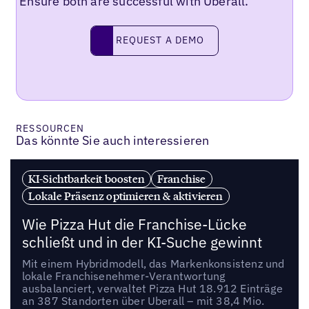
Ensure both are successful with Uberall.
REQUEST A DEMO
request a demo
RESSOURCEN
Das könnte Sie auch interessieren
KI-Sichtbarkeit boosten
Franchise
Lokale Präsenz optimieren & aktivieren
Wie Pizza Hut die Franchise-Lücke
schließt und in der KI-Suche gewinnt
Mit einem Hybridmodell, das Markenkonsistenz und
lokale Franchisenehmer-Verantwortung
ausbalanciert, verwaltet Pizza Hut 18.912 Einträge
an 387 Standorten über Uberall – mit 38,4 Mio.