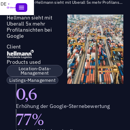
Success Story
>
Hellmann sieht mit Uberall 5x mehr Profilansichten bei Google
DE
Hellmann sieht mit
Uberall 5x mehr
Profilansichten bei
Google
Client
Products used
Location-Data-
Management
Listings-Management
0,6
Erhöhung der Google-Sternebewertung
77%