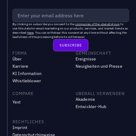
By clicking on subscribe you consent to the
companies of the uberall group
to
use this data for email marketing on our products, services, and market trends as
described
here
. You can withdraw this consent at any time without affecting the
lawfulness of the processing before its withdrawal.
FIRMA
GEMEINSCHAFT
Über
Ereignisse
Karriere
Neuigkeiten und Presse
KI Information
Whistleblower
COMPARE
UBERALL VERWENDEN
Akademie
Yext
Entwickler-Hub
RECHTLICHES
Imprint
Datenschutzhinweise