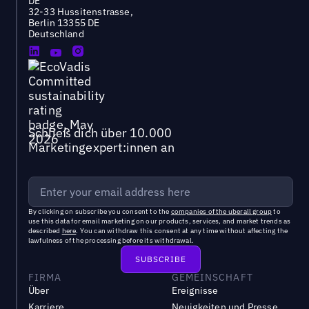
DE
32-33 Hussitenstrasse,
Berlin 13355 DE
Deutschland
Schließ dich über 10.000
Marketingexpert:innen an
By clicking on subscribe you consent to the
companies of the uberall group
to
use this data for email marketing on our products, services, and market trends as
described
here
. You can withdraw this consent at any time without affecting the
lawfulness of the processing before its withdrawal.
FIRMA
GEMEINSCHAFT
Über
Ereignisse
Karriere
Neuigkeiten und Presse