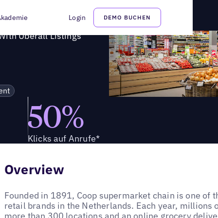
en Wurzeln mit einem umfassenden Angebot
Akademie
Login
DEMO BUCHEN
ith Uberall Listings
ent
50%
Klicks auf Anrufe*
Overview
Founded in 1891, Coop supermarket chain is one of t
retail brands in the Netherlands. Each year, millions
more than 300 locations and an online grocery delive