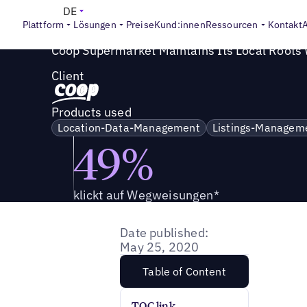
Success Story
>
Der Coop-Supermarkt behält seine lokal
DE
Plattform
Lösungen
Preise
Kund:innen
Ressourcen
Kontakt
Coop Supermarket Maintains Its Local Roots W
Client
Products used
Location-Data-Management
Listings-Managem
49%
klickt auf Wegweisungen*
Date published:
May 25, 2020
Table of Content
TOC link