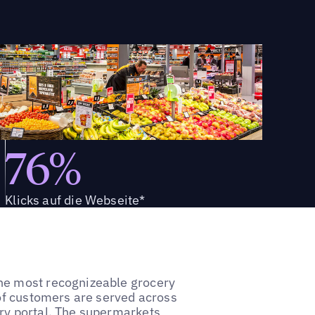
76%
Klicks auf die Webseite*
he most recognizeable grocery
 of customers are served across
ry portal. The supermarkets