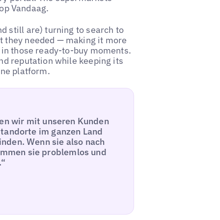
op Vandaag.
still are) turning to search to
at they needed — making it more
nd in those ready-to-buy moments.
nd reputation while keeping its
one platform.
den wir mit unseren Kunden
Standorte im ganzen Land
inden. Wenn sie also nach
ommen sie problemlos und
.“