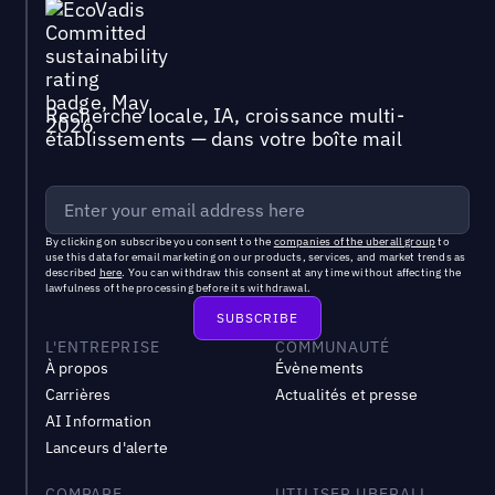
Recherche locale, IA, croissance multi-
établissements — dans votre boîte mail
By clicking on subscribe you consent to the
companies of the uberall group
to
use this data for email marketing on our products, services, and market trends as
described
here
. You can withdraw this consent at any time without affecting the
lawfulness of the processing before its withdrawal.
L'ENTREPRISE
COMMUNAUTÉ
À propos
Évènements
Carrières
Actualités et presse
AI Information
Lanceurs d'alerte
COMPARE
UTILISER UBERALL