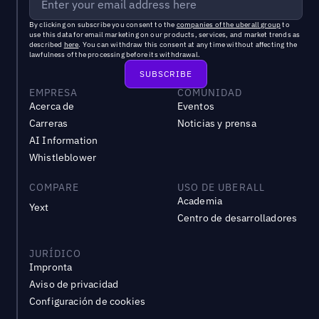
By clicking on subscribe you consent to the
companies of the uberall group
to
use this data for email marketing on our products, services, and market trends as
described
here
. You can withdraw this consent at any time without affecting the
lawfulness of the processing before its withdrawal.
EMPRESA
COMUNIDAD
Acerca de
Eventos
Carreras
Noticias y prensa
AI Information
Whistleblower
COMPARE
USO DE UBERALL
Academia
Yext
Centro de desarrolladores
JURÍDICO
Impronta
Aviso de privacidad
Configuración de cookies